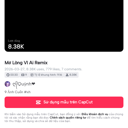
Lượt dùng
8.38K
Mở Lòng Vì Ai Remix
2026-03-27, 8.38K uses, 779 likes, 7 comments.
00:30
9
Tỷ lệ khung hình: 9:16
8.38K
ღ᭄Quỳnh❤
9 Ảnh Cuốn #xh
Sử dụng mẫu trên CapCut
Khi bấm vào
Sử dụng mẫu trên CapCut
, bạn đồng ý với
Điều khoản dịch vụ
của chúng
tôi và xác nhận rằng bạn đã đọc
Chính sách quyền riêng tư
để tìm hiểu cách chúng
tôi thu thập, sử dụng và chia sẻ dữ liệu của bạn.