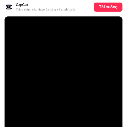
CapCut
Tải xuống
Trình chỉnh sửa video đa năng và thịnh hành