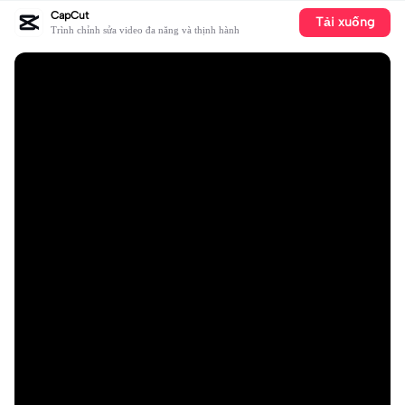
CapCut
Tải xuống
Trình chỉnh sửa video đa năng và thịnh hành