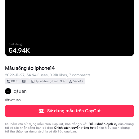
Lượt dùng
54.94K
Mẫu sống ảo iphone14
2022-11-27, 54.94K uses, 3.91K likes, 7 comments.
00:15
1
Tỷ lệ khung hình: 3:4
54.94K
qtuan
#tvqtuan
Sử dụng mẫu trên CapCut
Khi bấm vào
Sử dụng mẫu trên CapCut
, bạn đồng ý với
Điều khoản dịch vụ
của chúng
tôi và xác nhận rằng bạn đã đọc
Chính sách quyền riêng tư
để tìm hiểu cách chúng
tôi thu thập, sử dụng và chia sẻ dữ liệu của bạn.