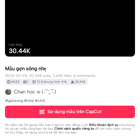
Lượt dùng
30.44K
Mẫu gợn sóng nhẹ
2023-02-03, 30.44K uses, 3.64K likes, 6 comments.
00:25
1
Tỷ lệ khung hình: 9:16
30.44K
Chan hoc w (˶‾᷄ ⁻̫ ‾᷅˵)
#gonsong #nhe #chill
Sử dụng mẫu trên CapCut
Khi bấm vào
Sử dụng mẫu trên CapCut
, bạn đồng ý với
Điều khoản dịch vụ
của chúng
tôi và xác nhận rằng bạn đã đọc
Chính sách quyền riêng tư
để tìm hiểu cách chúng
tôi thu thập, sử dụng và chia sẻ dữ liệu của bạn.