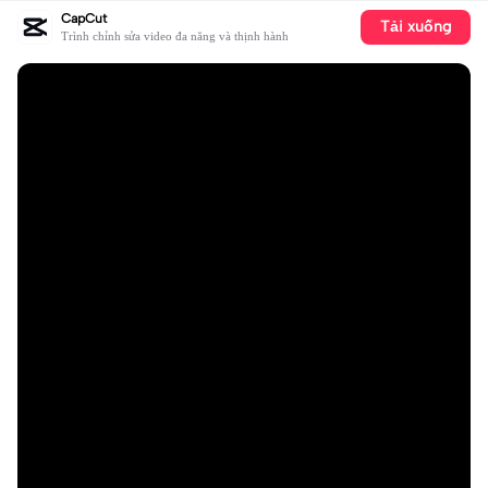
CapCut
Tải xuống
Trình chỉnh sửa video đa năng và thịnh hành