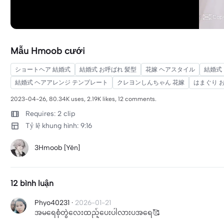
Mẫu Hmoob cưới
ショートヘア 結婚式
結婚式 お呼ばれ 髪型
花嫁 ヘアスタイル
結婚式
結婚式 ヘアアレンジ テンプレート
クレヨンしんちゃん 花嫁
はまぐり 
2023-04-26, 80.34K uses, 2.19K likes, 12 comments.
Requires: 2 clip
Tỷ lệ khung hình: 9:16
3Hmoob [Yên]
12 bình luận
Phyo40231
·
2026-01-21
အမရေစုံတွဲလေးထည့်ပေးပါလားပအရေ🥰