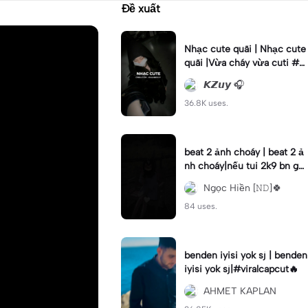
Đề xuất
Nhạc cute quãi | Nhạc cute
quãi |Vừa cháy vừa cuti #x
h #khahduy
𝙆𝙕𝙪𝙮 🎧
36.8K uses.
beat 2 ảnh choáy | beat 2 ả
nh choáy|nếu tui 2k9 bn gọi
tui là... #xhuong📌#hanna_e
Ngọc Hiền [𝙽𝙳]🍀
dit#choay
84 uses.
benden iyisi yok sj | benden
iyisi yok sj|#viralcapcut🔥
AHMET KAPLAN