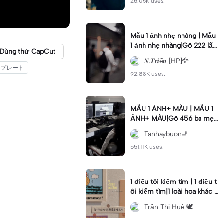
26.05K uses.
Mẫu 1 ảnh nhẹ nhàng | Mẫu
1 ảnh nhẹ nhàng|Gõ 222 lấy
Dùng thử CapCut
vía da trắng #xuhuong #nhi
𝑵.𝑻𝒓𝒊ể𝒏 [HP]🦅
ethuyet #1anh #fyp
ンプレート
92.88K uses.
MẪU 1 ẢNH+ MÀU | MẪU 1
ẢNH+ MÀU|Gõ 456 ba mẹ
được mạnh khoẻ #dductan
Tanhaybuon🚬
#mau1anh #mau
551.11K uses.
1 điều tôi kiếm tìm | 1 điều t
ôi kiếm tìm|1 loài hoa khác b
iệt 🐾 #xh#tranthihue#tth2
Trần Thị Huệ 🕊️
5#viral