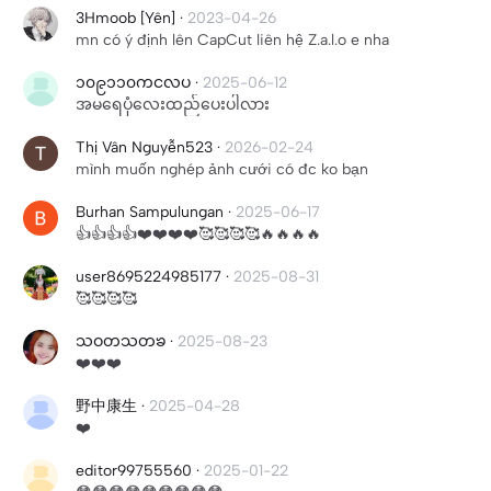
3Hmoob [Yên]
·
2023-04-26
mn có ý định lên CapCut liên hệ Z.a.l.o e nha
၁၀၉၁၁၀ကငလပ
·
2025-06-12
အမရေပုံလေးထည်ပေးပါလား
Thị Vân Nguyễn523
·
2026-02-24
mình muốn nghép ảnh cưới có đc ko bạn
Burhan Sampulungan
·
2025-06-17
👍👍👍👍❤️❤️❤️❤️🥰🥰🥰🥰🔥🔥🔥🔥
user8695224985177
·
2025-08-31
🥰🥰🥰🥰
သဝတသတၶ
·
2025-08-23
❤️❤️❤️
野中康生
·
2025-04-28
❤️
editor99755560
·
2025-01-22