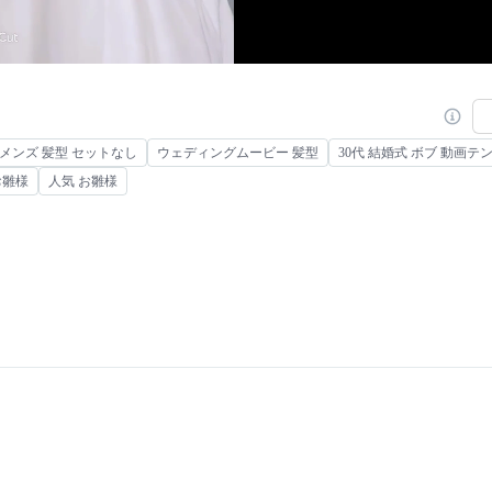
 メンズ 髪型 セットなし
ウェディングムービー 髪型
30代 結婚式 ボブ 動画テ
お雛様
人気 お雛様