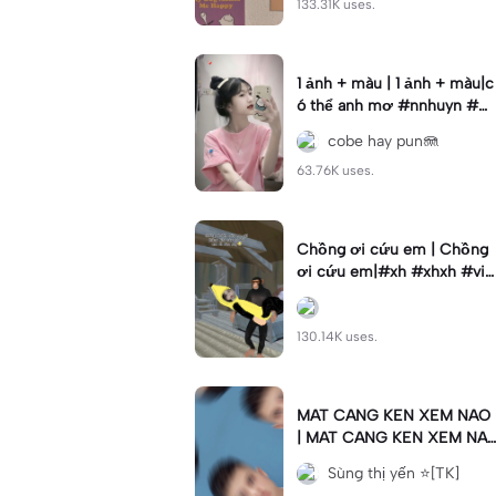
133.31K uses.
1 ảnh + màu | 1 ảnh + màu|c
ó thể anh mơ #nnhuyn #w
gts #xhuong📌
cobe hay pun🪼
63.76K uses.
Chồng ơi cứu em | Chồng
ơi cứu em|#xh #xhxh #vir
al
130.14K uses.
MAT CANG KEN XEM NAO
| MAT CANG KEN XEM NA
O|#xuhuong👑🥀#statuswa
Sùng thị yến ⭐[TK]
#storywa #fyp#ngau😎😎