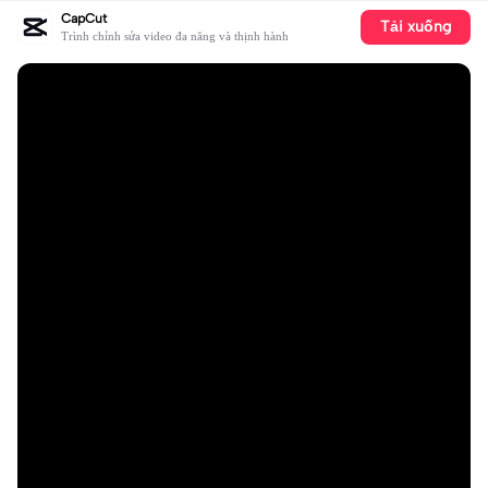
CapCut
Tải xuống
Trình chỉnh sửa video đa năng và thịnh hành