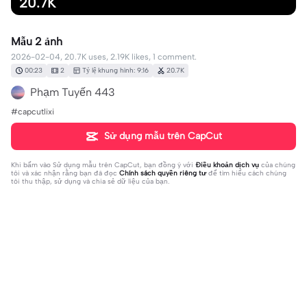
20.7K
Mẫu 2 ảnh
2026-02-04, 20.7K uses, 2.19K likes, 1 comment.
00:23
2
Tỷ lệ khung hình: 9:16
20.7K
Phạm Tuyến 443
#capcutlixi
Sử dụng mẫu trên CapCut
Khi bấm vào
Sử dụng mẫu trên CapCut
, bạn đồng ý với
Điều khoản dịch vụ
của chúng
tôi và xác nhận rằng bạn đã đọc
Chính sách quyền riêng tư
để tìm hiểu cách chúng
tôi thu thập, sử dụng và chia sẻ dữ liệu của bạn.
1 bình luận
Thị Thị Nga
·
2026-04-07
❤️