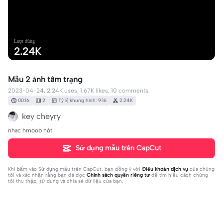
Lượt dùng
2.24K
Mẫu 2 ảnh tâm trạng
2023-04-24, 2.24K uses, 1.67K likes, 10 comments.
00:16
2
Tỷ lệ khung hình: 9:16
2.24K
key cheyry
nhạc hmoob hót
Sử dụng mẫu trên CapCut
Khi bấm vào
Sử dụng mẫu trên CapCut
, bạn đồng ý với
Điều khoản dịch vụ
của chúng
tôi và xác nhận rằng bạn đã đọc
Chính sách quyền riêng tư
để tìm hiểu cách chúng
tôi thu thập, sử dụng và chia sẻ dữ liệu của bạn.
10 bình luận