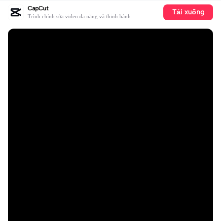
CapCut
Tải xuống
Trình chỉnh sửa video đa năng và thịnh hành