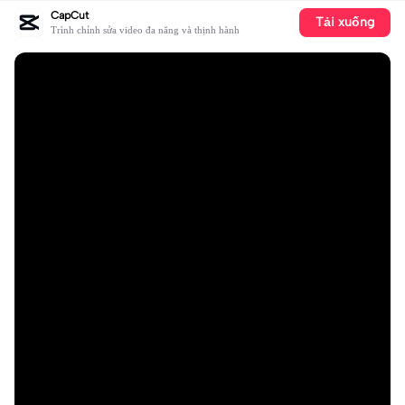
CapCut
Tải xuống
Trình chỉnh sửa video đa năng và thịnh hành