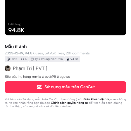
Lượt dùng
94.8K
Mẫu ít ảnh
2023-12-19, 94.8K uses, 59.95K likes, 201 comments.
00:17
4
Tỷ lệ khung hình: 9:16
94.8K
Phạm Trí [ PVT ]
Bốc bác họ hàng remix #pvt695 #agcws
Sử dụng mẫu trên CapCut
Khi bấm vào
Sử dụng mẫu trên CapCut
, bạn đồng ý với
Điều khoản dịch vụ
của chúng
tôi và xác nhận rằng bạn đã đọc
Chính sách quyền riêng tư
để tìm hiểu cách chúng
tôi thu thập, sử dụng và chia sẻ dữ liệu của bạn.
201 bình luận