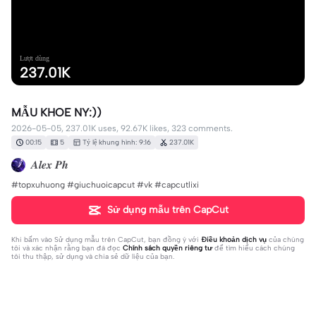
Lượt dùng
237.01K
MẪU KHOE NY:))
2026-05-05, 237.01K uses, 92.67K likes, 323 comments.
00:15
5
Tỷ lệ khung hình: 9:16
237.01K
𝑨𝒍𝒆𝒙 𝑷𝒉
#topxuhuong #giuchuoicapcut #vk #capcutlixi
Sử dụng mẫu trên CapCut
Khi bấm vào
Sử dụng mẫu trên CapCut
, bạn đồng ý với
Điều khoản dịch vụ
của chúng
tôi và xác nhận rằng bạn đã đọc
Chính sách quyền riêng tư
để tìm hiểu cách chúng
tôi thu thập, sử dụng và chia sẻ dữ liệu của bạn.
323 bình luận