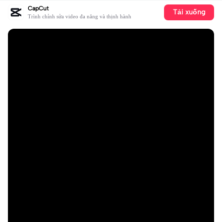
CapCut
Tải xuống
Trình chỉnh sửa video đa năng và thịnh hành