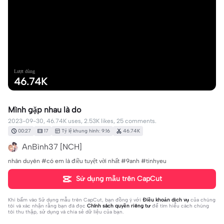
Lượt dùng
46.74K
Mình gặp nhau là do
2023-09-30, 46.74K uses, 2.53K likes, 25 comments.
00:27
17
Tỷ lệ khung hình: 9:16
46.74K
AnBình37 [NCH]
nhân duyên #có em là điều tuyệt vời nhất #9anh #tinhyeu
Sử dụng mẫu trên CapCut
Khi bấm vào
Sử dụng mẫu trên CapCut
, bạn đồng ý với
Điều khoản dịch vụ
của chúng
tôi và xác nhận rằng bạn đã đọc
Chính sách quyền riêng tư
để tìm hiểu cách chúng
tôi thu thập, sử dụng và chia sẻ dữ liệu của bạn.