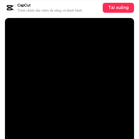
CapCut
Tải xuống
Trình chỉnh sửa video đa năng và thịnh hành