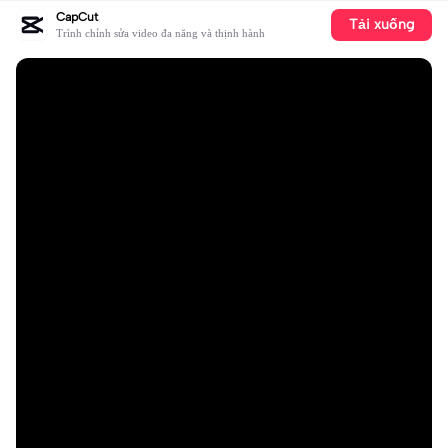
CapCut
Tải xuống
Trình chỉnh sửa video đa năng và thịnh hành