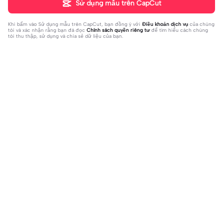
Sử dụng mẫu trên CapCut
Khi bấm vào
Sử dụng mẫu trên CapCut
, bạn đồng ý với
Điều khoản dịch vụ
của chúng
tôi và xác nhận rằng bạn đã đọc
Chính sách quyền riêng tư
để tìm hiểu cách chúng
tôi thu thập, sử dụng và chia sẻ dữ liệu của bạn.
Đang thịnh hành
36.8K
84
Nhạc cute quãi | Nhạc cute quãi |Vừ
beat 2 ảnh choáy | beat 2 ảnh choáy|
a cháy vừa cuti #xh #khahduy
2023-10-05
nếu tui 2k9 bn gọi tui là... #xhuong
2023-10-05
📌#hanna_edit#choay