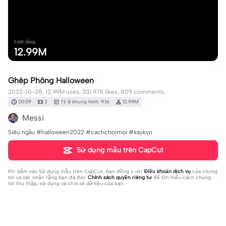
Lượt dùng
12.99M
Ghép Phông Halloween
2022-10-28, 12.99M uses, 331.97K likes, 809 comments.
00:09
2
Tỷ lệ khung hình: 9:16
12.99M
Messi
Siêu ngầu #halloween2022 #cachchoimoi #kaykyn
Sử dụng mẫu trên CapCut
Khi bấm vào
Sử dụng mẫu trên CapCut
, bạn đồng ý với
Điều khoản dịch vụ
của chúng
tôi và xác nhận rằng bạn đã đọc
Chính sách quyền riêng tư
để tìm hiểu cách chúng
tôi thu thập, sử dụng và chia sẻ dữ liệu của bạn.
809 bình luận