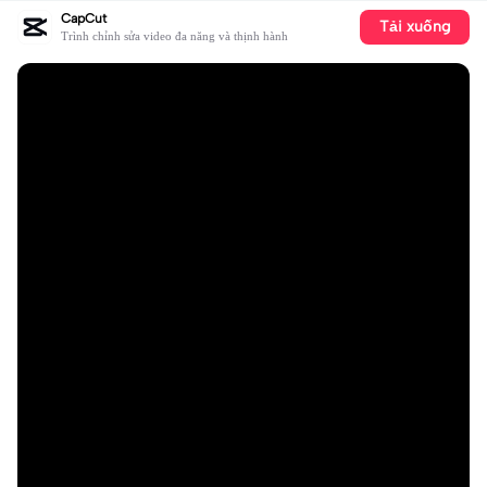
CapCut
Tải xuống
Trình chỉnh sửa video đa năng và thịnh hành