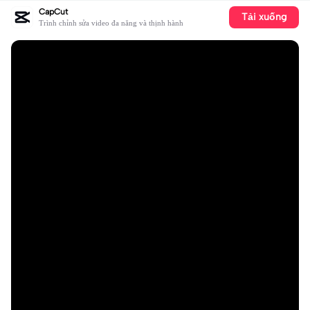
CapCut
Tải xuống
Trình chỉnh sửa video đa năng và thịnh hành