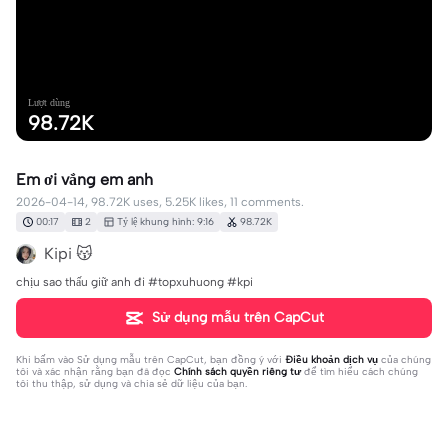
Lượt dùng
98.72K
Em ơi vắng em anh
2026-04-14, 98.72K uses, 5.25K likes, 11 comments.
00:17
2
Tỷ lệ khung hình: 9:16
98.72K
Kipi 😽
chịu sao thấu giữ anh đi #topxuhuong #kpi
Sử dụng mẫu trên CapCut
Khi bấm vào
Sử dụng mẫu trên CapCut
, bạn đồng ý với
Điều khoản dịch vụ
của chúng
tôi và xác nhận rằng bạn đã đọc
Chính sách quyền riêng tư
để tìm hiểu cách chúng
tôi thu thập, sử dụng và chia sẻ dữ liệu của bạn.