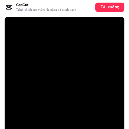
CapCut
Tải xuống
Trình chỉnh sửa video đa năng và thịnh hành