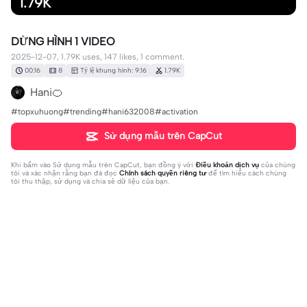
1.79K
DỪNG HÌNH 1 VIDEO
2025-12-07, 1.79K uses, 147 likes, 1 comment.
00:16
8
Tỷ lệ khung hình: 9:16
1.79K
Hani🍊
#topxuhuong#trending#hani632008#activation
Sử dụng mẫu trên CapCut
Khi bấm vào
Sử dụng mẫu trên CapCut
, bạn đồng ý với
Điều khoản dịch vụ
của chúng
tôi và xác nhận rằng bạn đã đọc
Chính sách quyền riêng tư
để tìm hiểu cách chúng
tôi thu thập, sử dụng và chia sẻ dữ liệu của bạn.
1 bình luận
editor86374862
·
2026-01-07
😂