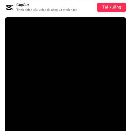
CapCut
Tải xuống
Trình chỉnh sửa video đa năng và thịnh hành