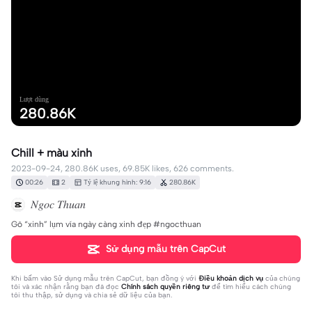
Lượt dùng
280.86K
Chill + màu xinh
2023-09-24, 280.86K uses, 69.85K likes, 626 comments.
00:26
2
Tỷ lệ khung hình: 9:16
280.86K
𝑁𝑔𝑜𝑐 𝑇ℎ𝑢𝑎𝑛
Gõ “xinh” lụm vía ngày càng xinh đẹp #ngocthuan
Sử dụng mẫu trên CapCut
Khi bấm vào
Sử dụng mẫu trên CapCut
, bạn đồng ý với
Điều khoản dịch vụ
của chúng
tôi và xác nhận rằng bạn đã đọc
Chính sách quyền riêng tư
để tìm hiểu cách chúng
tôi thu thập, sử dụng và chia sẻ dữ liệu của bạn.