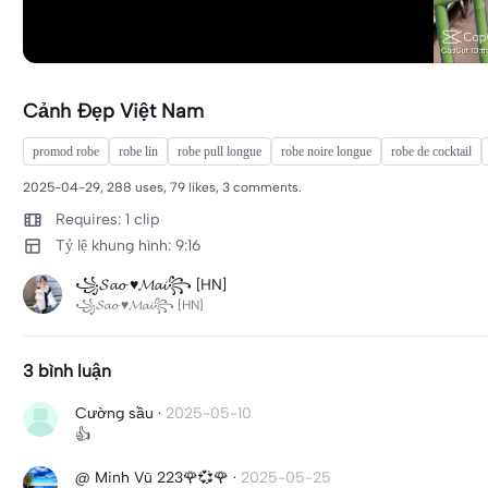
Cảnh Đẹp Việt Nam
promod robe
robe lin
robe pull longue
robe noire longue
robe de cocktail
2025-04-29, 288 uses, 79 likes, 3 comments.
Requires: 1 clip
Tỷ lệ khung hình: 9:16
꧁𝓢𝓪𝓸 ♥𝓜𝓪𝓲꧂ [HN]
꧁𝓢𝓪𝓸 ♥𝓜𝓪𝓲꧂ [HN]
3 bình luận
Cường sầu
·
2025-05-10
👍
@ Minh Vũ 223🌹💞🌹
·
2025-05-25