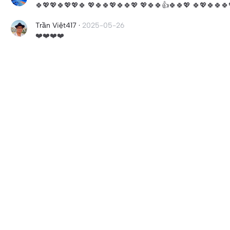
🍀💖💖🍀💖💖🍀 💖🍀🍀💖🍀🍀💖 💖🍀🍀👍🍀🍀💖 🍀💖🍀🍀🍀
Trần Việt417
·
2025-05-26
❤️❤️❤️❤️