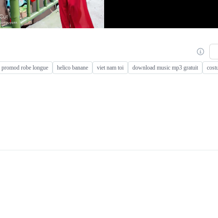
promod robe longue
helico banane
viet nam toi
download music mp3 gratuit
cost