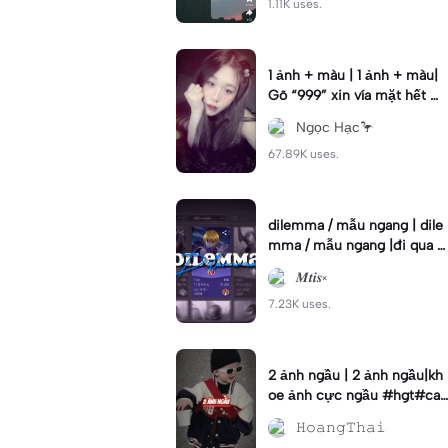
1.11K uses.
1 ảnh + màu | 1 ảnh + màu|
Gõ “999” xin vía mặt hết m
ụn🌹#capcuteoy2023 #311
Ngọc Hạc🦩
2 #xh
67.89K uses.
dilemma / mẫu ngang | dile
mma / mẫu ngang |đi qua n
hấn "2024" năm mới may
𝑴𝒕𝒊𝒔༝
mới tốt đẹp 🥰 #nd
7.23K uses.
2 ảnh ngầu | 2 ảnh ngầu|kh
oe ảnh cực ngầu #hgt#cap
cuteoy2023#hgt
𝙷𝚘𝚊𝚗𝚐𝚃𝚑𝚊𝚒