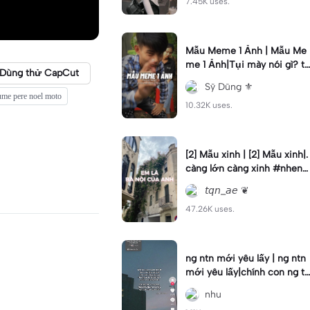
7.45K uses.
Mẫu Meme 1 Ảnh | Mẫu Me
me 1 Ảnh|Tụi mày nói gì? t
Dùng thử CapCut
ụi mày nói đi 2 là k sợ 1 ai h
Sỹ Dũng ⚜️
ả #nsd
ume pere noel moto
10.32K uses.
[2] Mẫu xinh | [2] Mẫu xinh|.
càng lớn càng xinh #nhenh
ang #ntnga #viral #2photo
𝘵𝘲𝘯_𝘢𝘦 ❦
s
47.26K uses.
ng ntn mới yêu lấy | ng ntn
mới yêu lấy|chính con ng tô
i? #xh
nhu