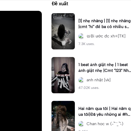
Đề xuất
[1] nhẹ nhàng | [1] nhẹ nhàng
|cmt "hi" để ba có nhiều sứ
c khỏe #sad#storymau
🥨Bi ước đc xh⭐[TK]
7.3K uses.
1 beat ảnh giật nhẹ | 1 beat
ảnh giật nhẹ |Cmt "123" Nhã
Vía Tình Yêu Lâu Dài#dkhoa
anh nhật [vk]
_06#vk#1anh
47.02K uses.
Hai năm qua tôi | Hai năm q
ua tôi|Đã yêu những ai #hel
lo2024 #capcuteoy2023 #
Chan hoc w (˶‾᷄ ⁻̫ ‾᷅˵)
xuhuong