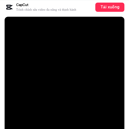
CapCut
Tải xuống
Trình chỉnh sửa video đa năng và thịnh hành