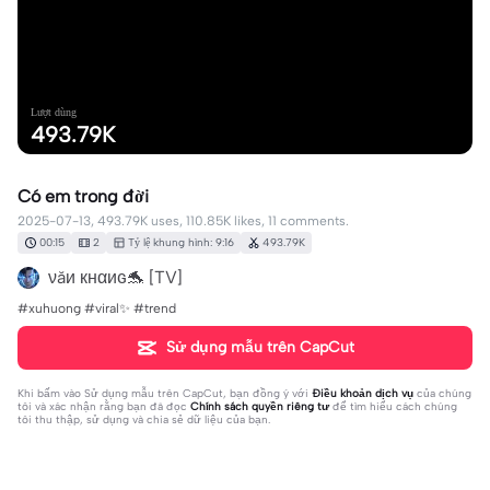
Lượt dùng
493.79K
Có em trong đời
2025-07-13, 493.79K uses, 110.85K likes, 11 comments.
00:15
2
Tỷ lệ khung hình: 9:16
493.79K
νăи кнαиɢ🐬 [TV]
#xuhuong #viral✨ #trend
Sử dụng mẫu trên CapCut
Khi bấm vào
Sử dụng mẫu trên CapCut
, bạn đồng ý với
Điều khoản dịch vụ
của chúng
tôi và xác nhận rằng bạn đã đọc
Chính sách quyền riêng tư
để tìm hiểu cách chúng
tôi thu thập, sử dụng và chia sẻ dữ liệu của bạn.