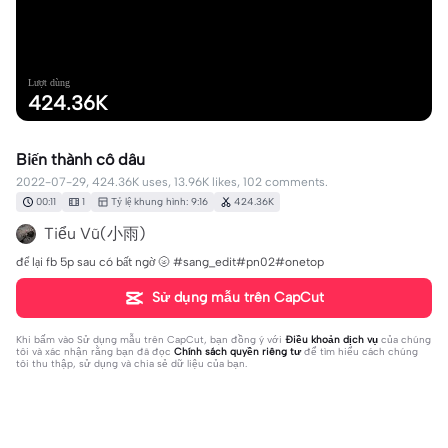
Lượt dùng
424.36K
Biến thành cô dâu
2022-07-29, 424.36K uses, 13.96K likes, 102 comments.
00:11
1
Tỷ lệ khung hình: 9:16
424.36K
Tiểu Vũ(小雨)
để lại fb 5p sau có bất ngờ 🌝 #sang_edit#pn02#onetop
Sử dụng mẫu trên CapCut
Khi bấm vào
Sử dụng mẫu trên CapCut
, bạn đồng ý với
Điều khoản dịch vụ
của chúng
tôi và xác nhận rằng bạn đã đọc
Chính sách quyền riêng tư
để tìm hiểu cách chúng
tôi thu thập, sử dụng và chia sẻ dữ liệu của bạn.
102 bình luận