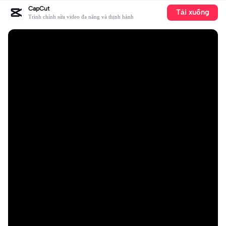
CapCut
Tải xuống
Trình chỉnh sửa video đa năng và thịnh hành