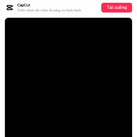
CapCut
Tải xuống
Trình chỉnh sửa video đa năng và thịnh hành