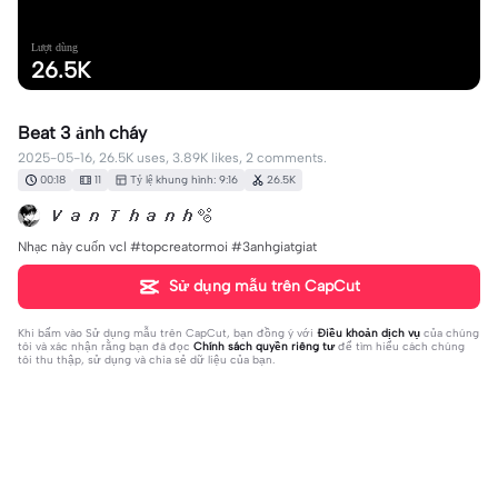
Lượt dùng
26.5K
Beat 3 ảnh cháy
2025-05-16, 26.5K uses, 3.89K likes, 2 comments.
00:18
11
Tỷ lệ khung hình: 9:16
26.5K
𝑽𝒂𝒏 𝑻𝒉𝒂𝒏𝒉🫧
Nhạc này cuốn vcl #topcreatormoi #3anhgiatgiat
Sử dụng mẫu trên CapCut
Khi bấm vào
Sử dụng mẫu trên CapCut
, bạn đồng ý với
Điều khoản dịch vụ
của chúng
tôi và xác nhận rằng bạn đã đọc
Chính sách quyền riêng tư
để tìm hiểu cách chúng
tôi thu thập, sử dụng và chia sẻ dữ liệu của bạn.
2 bình luận
rhyther023
·
2025-09-15