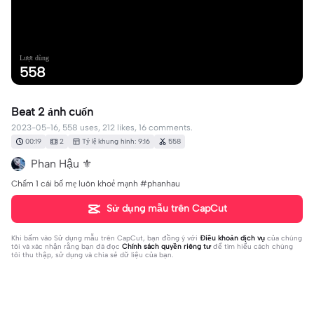
Lượt dùng
558
Beat 2 ảnh cuốn
2023-05-16, 558 uses, 212 likes, 16 comments.
00:19
2
Tỷ lệ khung hình: 9:16
558
Phan Hậu ⚜️
Chấm 1 cái bố mẹ luôn khoẻ mạnh #phanhau
Sử dụng mẫu trên CapCut
Khi bấm vào
Sử dụng mẫu trên CapCut
, bạn đồng ý với
Điều khoản dịch vụ
của chúng
tôi và xác nhận rằng bạn đã đọc
Chính sách quyền riêng tư
để tìm hiểu cách chúng
tôi thu thập, sử dụng và chia sẻ dữ liệu của bạn.
16 bình luận