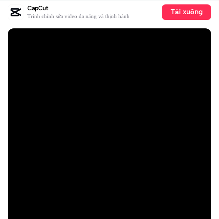
CapCut
Tải xuống
Trình chỉnh sửa video đa năng và thịnh hành