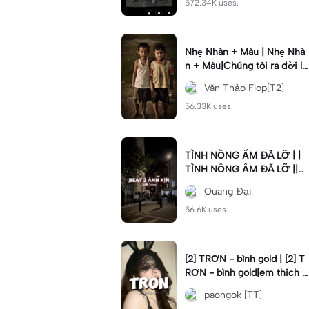
572.34K uses.
Nhẹ Nhàn + Màu | Nhẹ Nhà
n + Màu|Chúng tôi ra đời lă
n lộn phải nói nghĩa khí#nh
Văn Thảo Flop[T2]
enhan
56.33K uses.
TÌNH NỒNG ẤM ĐÃ LỠ | |
TÌNH NỒNG ẤM ĐÃ LỠ ||C
mt “999” rủi ro qua đi #xhu
Quang Đại
ong📌 #trinhdai #vonglap
56.6K uses.
[2] TRƠN - bình gold | [2] T
RƠN - bình gold|em thich c
hoi do#dttt#tron#binhgold
paongok [TT]
#2anhnhennhang#fyp