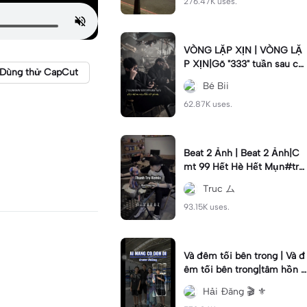
276.47K uses.
VÒNG LẶP XỊN | VÒNG LẶ
P XỊN|Gõ "333" tuần sau ca
Dùng thử CapCut
o lên 2cm #2anh#vonglap
Bé Bii
62.87K uses.
Beat 2 Ảnh | Beat 2 Ảnh|C
mt 99 Hết Hè Hết Mụn#tru
c
Truc ム
93.15K uses.
Và đêm tối bên trong | Và đ
êm tối bên trong|tâm hồn t
ừng dòng suy nghĩ ta xa nha
Hải Đăng 🎬 ⚜
u vì #haidang #xh