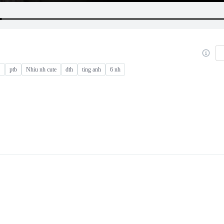
曲
ptb
Nhiu nh cute
dth
ting anh
6 nh