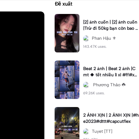
Đề xuất
[2] ảnh cuốn | [2] ảnh cuốn
|Trừ đi 50kg bạn còn bao n
hiêu? #phanhau #beat #fy
Phan Hậu ⚜️
p #xh
143.47K uses.
Beat 2 ảnh | Beat 2 ảnh |C
mt 🍀 tết nhiều lì xì #ff#xh
#tetmaiman#kimhoa#nvk1
ㅤ Phương Thảo ☘️
8
69.26K uses.
2 ẢNH XỊN | 2 ẢNH XỊN |#h
e2023#dttt#capcutflex
Tuyet [TT]