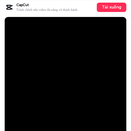
CapCut
Tải xuống
Trình chỉnh sửa video đa năng và thịnh hành