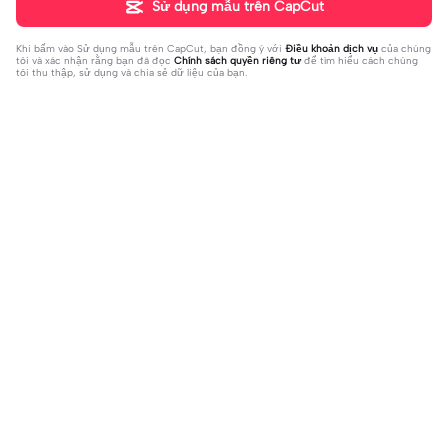
Sử dụng mẫu trên CapCut
Khi bấm vào
Sử dụng mẫu trên CapCut
, bạn đồng ý với
Điều khoản dịch vụ
của chúng
tôi và xác nhận rằng bạn đã đọc
Chính sách quyền riêng tư
để tìm hiểu cách chúng
tôi thu thập, sử dụng và chia sẻ dữ liệu của bạn.
Đang thịnh hành
5.99K
41.5K
1 ảnh vòng lặp | 1 ảnh vòng lặp|Gõ “y
Thấy e dễ thương hôg | Thấy e dễ thư
eh” để lụm vía xinh đẹp hơn #ngoct
2023-11-10
ơng hôg|Trời Anh có phước lắm á an
2023-11-09
huan #xh
h#embe#cvt22