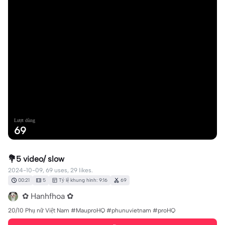
Lượt dùng
69
💐5 video/ slow
2024-10-09, 69 uses, 29 likes.
00:21
5
Tỷ lệ khung hình: 9:16
69
✿ Hanhfhoa ✿
20/10 Phụ nữ Việt Nam #MauproHQ #phunuvietnam #proHQ