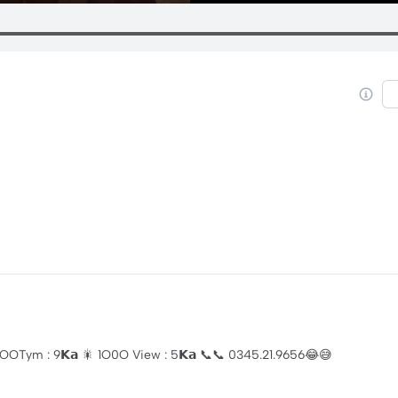
OTym : 9𝗞𝗮 🎇 1O0O View : 5𝗞𝗮 📞📞 0345.21.9656😂😅