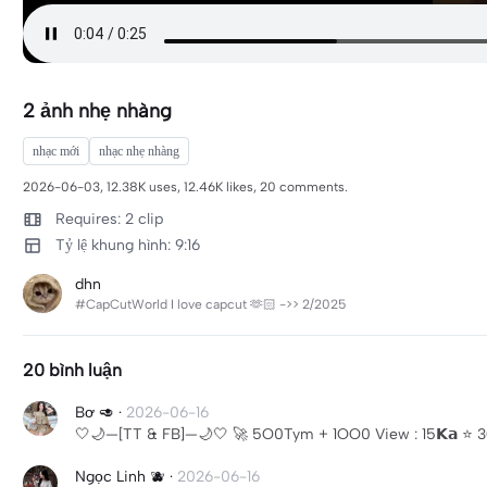
2 ảnh nhẹ nhàng
nhạc mới
nhạc nhẹ nhàng
2026-06-03, 12.38K uses, 12.46K likes, 20 comments.
Requires: 2 clip
Tỷ lệ khung hình: 9:16
dhn
#CapCutWorld I love capcut 🫶🏻 ->> 2/2025
20 bình luận
Bơ 🥑
·
2026-06-16
🤍🌙—[TT & FB]—🌙🤍 🚀 5O0Tym + 1OO0 View : 15𝗞𝗮 ⭐ 3O
Ngọc Linh 🫐
·
2026-06-16