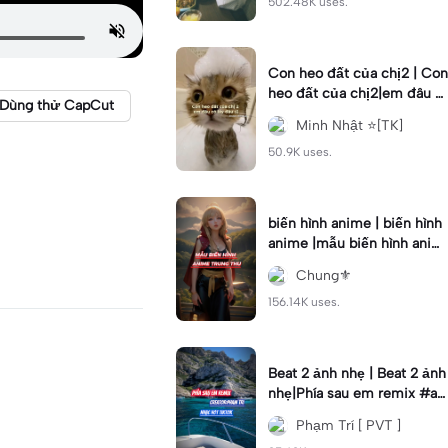
502.48K uses.
Con heo đất của chị2 | Con
heo đất của chị2|em đâu c
Dùng thử CapCut
ó lấy đâu #mnhatt #xh
Minh Nhật ⭐[TK]
50.9K uses.
biến hình anime | biến hình
anime |mẫu biến hình anim
e trung thu #chun85
Chung⚜️
156.14K uses.
Beat 2 ảnh nhẹ | Beat 2 ảnh
nhẹ|Phía sau em remix #ag
cws #pvt695
Phạm Trí [ PVT ]