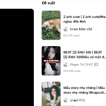
Đề xuất
2 ảnh cute | 2 ảnh cute|#ta
ngtoc #tk #xh
𝙩𝙧𝙖𝙣 𝙠𝙞𝙢 𝙘𝙝𝙞
52.47K uses.
BEAT [2] ẢNH XỊN | BEAT
[2] ẢNH XỊN|Nếu có một đi
ều ước bạn sẽ ước gì #hm
Phạm Trí [ PVT ]💥
q #xh
143.93K uses.
Mẫu story nhẹ nhàng | Mẫu
story nhẹ nhàng |#capcutt9
#h56
@🐳[H56]