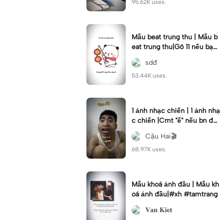
95.62K uses.
Mẫu beat trung thu | Mẫu b
eat trung thu|Gõ 11 nếu bạn
thích crush #beat#remix#
sdđ
xuhuong
53.44K uses.
1 ảnh nhạc chiến | 1 ảnh nhạ
c chiến |Cmt "ế" nếu bn đa
ng ế#lv25#capcutflex#xh
Cậu Hai🎬
#cauhai
68.97K uses.
Mẫu khoá ảnh đầu | Mẫu kh
oá ảnh đầu|#xh #tamtrang
𝐕𝐚𝐧 𝐊𝐢𝐞𝐭