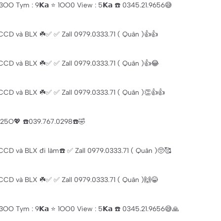
OO Tym : 9𝗞𝗮 ⭐ 1OO0 View : 5𝗞𝗮 ☎️ 0345.21.9656😅
CD và BLX ☘️✅ ✅ Zall 0979.0333.71 ( Quân )👍👍
CD và BLX ☘️✅ ✅ Zall 0979.0333.71 ( Quân )👍😂
CD và BLX ☘️✅ ✅ Zall 0979.0333.71 ( Quân )👏👍👍
 25O💖 ☎️039.767.0298☎️🤣
CD và BLX đi làm☎️ ✅ Zall 0979.0333.71 ( Quân )🥺🥰
CD và BLX ☘️✅ ✅ Zall 0979.0333.71 ( Quân )🙌😂
OO Tym : 9𝗞𝗮 ⭐ 1OO0 View : 5𝗞𝗮 ☎️ 0345.21.9656😅🙏