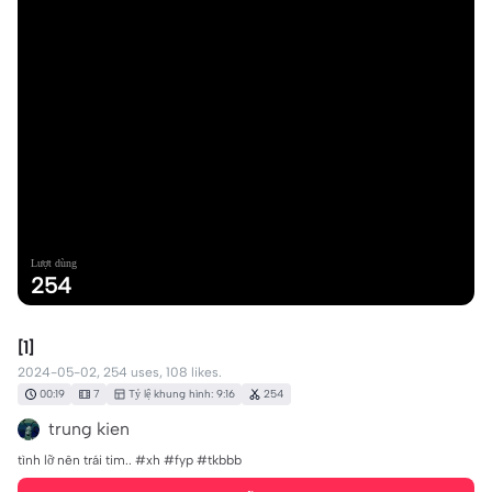
Lượt dùng
254
[1]
2024-05-02, 254 uses, 108 likes.
00:19
7
Tỷ lệ khung hình: 9:16
254
trung kien
tình lỡ nên trái tim.. #xh #fyp #tkbbb