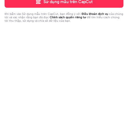
Sử dụng mẫu trên CapCut
Khi bấm vào
Sử dụng mẫu trên CapCut
, bạn đồng ý với
Điều khoản dịch vụ
của chúng
tôi và xác nhận rằng bạn đã đọc
Chính sách quyền riêng tư
để tìm hiểu cách chúng
tôi thu thập, sử dụng và chia sẻ dữ liệu của bạn.
Đang thịnh hành
143.47K
69.26K
[2] ảnh cuốn | [2] ảnh cuốn |Trừ đi 5
Beat 2 ảnh | Beat 2 ảnh |Cmt 🍀 tết n
0kg bạn còn bao nhiêu? #phanhau
2023-02-27
hiều lì xì #ff#xh#tetmaiman#kimh
2023-01-12
#beat #fyp #xh
oa#nvk18