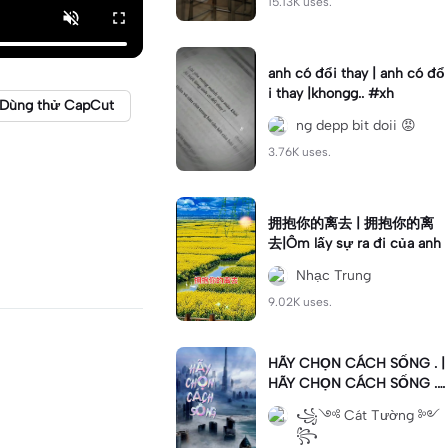
15.13K uses.
anh có đổi thay | anh có đổ
i thay |khongg.. #xh
Dùng thử CapCut
ng depp bit doii 😡
3.76K uses.
拥抱你的离去 | 拥抱你的离
去|Ôm lấy sự ra đi của anh
Nhạc Trung
9.02K uses.
HÃY CHỌN CÁCH SỐNG . |
HÃY CHỌN CÁCH SỐNG .|
#fyp #foryou #xh #aiphi20
꧁༺ Cát Tường ༻
22
꧂