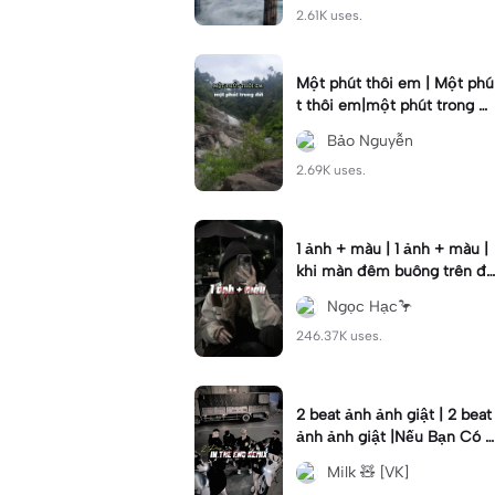
2.61K uses.
Một phút thôi em | Một phú
t thôi em|một phút trong đ
ời #tamtrang#bdl
Bảo Nguyễn
2.69K uses.
1 ảnh + màu | 1 ảnh + màu |
khi màn đêm buông trên đô
i vai #nh205 #xhuong📌
Ngọc Hạc🦩
246.37K uses.
2 beat ảnh ảnh giật | 2 beat
ảnh ảnh giật |Nếu Bạn Có 1
Điều Ước Thì Bạn Sẽ Ước
Milk 🧸 [VK]
Gì?#nkhoa_06#vk