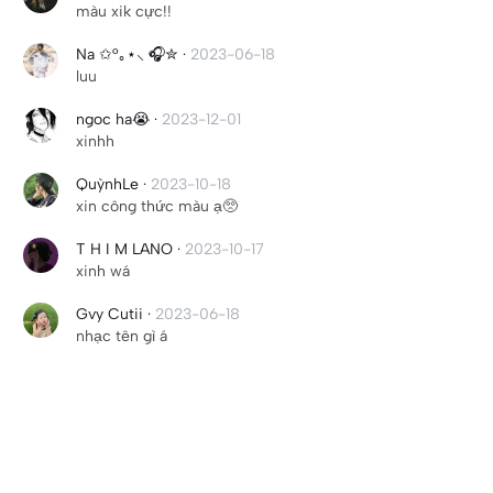
màu xik cực!!
Na ✩°｡⋆⸜ 🎧✮
·
2023-06-18
luu
ngoc ha😭
·
2023-12-01
xinhh
QuỳnhLe
·
2023-10-18
xin công thức màu ạ🥺
T H I M LANO
·
2023-10-17
xinh wá
Gvy Cutii
·
2023-06-18
nhạc tên gì á