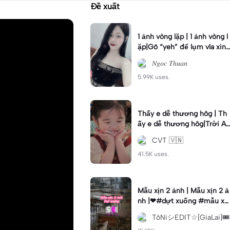
Đề xuất
1 ảnh vòng lặp | 1 ảnh vòng l
ặp|Gõ “yeh” để lụm vía xinh
đẹp hơn #ngocthuan #xh
𝑁𝑔𝑜𝑐 𝑇ℎ𝑢𝑎𝑛
5.99K uses.
Thấy e dễ thương hôg | Th
ấy e dễ thương hôg|Trời An
h có phước lắm á anh#em
CVT 🇻🇳
be#cvt22
41.5K uses.
Mẫu xịn 2 ảnh | Mẫu xịn 2 ả
nh |❤#dựt xuống #mẫu xị
n #2anh#xh#tôniedit81gl😛
TôNiシEDIT☆[GiaLai]🎟