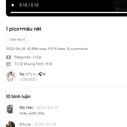
1 pics+màu nét
1 ảnh mịn tỷ
2023-06-18, 42.89K uses, 9.57K likes, 10 comments.
Requires: 1 clip
Tỷ lệ khung hình: 9:16
Na ✩°｡⋆⸜ 🎧✮
J [210322]
10 bình luận
Mỹ Hân
·
2023-06-19
màu xinh nho
𝙽𝚑𝚞𝚠
·
2024-04-14