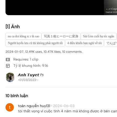
[1] Ảnh
nu ca doi khng rc r th sao
写真１枚ヒーローに変身
Sài Gòn cuối hạ tóc ngắn
Người luyến lưu cũ thì không phải người tốt
4 điều khiến bạn nghĩ về tôi
でんぱ
2024-01-07, 12.49K uses, 10.47K likes, 10 comments.
Requires: 1 clip
Tỷ lệ khung hình: 9:16
𝘼𝙣𝙝 𝙏𝙪𝙮𝙚𝙩 ᡣ𐭩
•01/03/2023✨
10 bình luận
toản nguyễn huy131
·
2024-06-03
tôi thất vọng vì cuộc tình 4 năm mà không được ở bên cạ