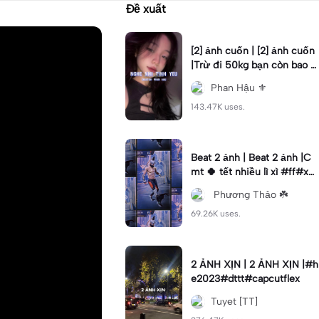
Đề xuất
[2] ảnh cuốn | [2] ảnh cuốn
|Trừ đi 50kg bạn còn bao n
hiêu? #phanhau #beat #fy
Phan Hậu ⚜️
p #xh
143.47K uses.
Beat 2 ảnh | Beat 2 ảnh |C
mt 🍀 tết nhiều lì xì #ff#xh
#tetmaiman#kimhoa#nvk1
ㅤ Phương Thảo ☘️
8
69.26K uses.
2 ẢNH XỊN | 2 ẢNH XỊN |#h
e2023#dttt#capcutflex
Tuyet [TT]