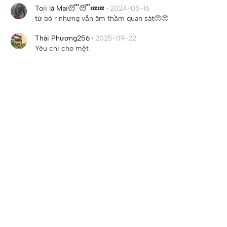
Toii là Mai😴😴💤💤
·
2024-05-16
từ bỏ r nhưng vẫn âm thầm quan sát🥺🥺
Thái Phương256
·
2025-09-22
Yêu chi cho mệt