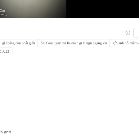
gì chẳng còn phải giấu
Sai Gon ngay cui ha em c gi tc ngn ngang vai
gửi anh nỗi niềm
でんぱ
nh anh