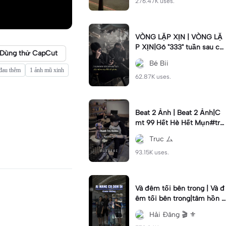
276.47K uses.
VÒNG LẶP XỊN | VÒNG LẶ
P XỊN|Gõ "333" tuần sau ca
Dùng thử CapCut
o lên 2cm #2anh#vonglap
Bé Bii
 đau thêm
1 ảnh mũ xinh
62.87K uses.
Beat 2 Ảnh | Beat 2 Ảnh|C
mt 99 Hết Hè Hết Mụn#tru
c
Truc ム
93.15K uses.
Và đêm tối bên trong | Và đ
êm tối bên trong|tâm hồn t
ừng dòng suy nghĩ ta xa nha
Hải Đăng 🎬 ⚜
u vì #haidang #xh