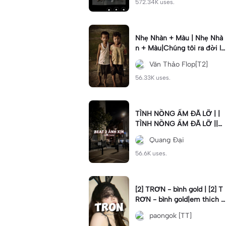
572.34K uses.
Nhẹ Nhàn + Màu | Nhẹ Nhà
n + Màu|Chúng tôi ra đời lă
n lộn phải nói nghĩa khí#nh
Văn Thảo Flop[T2]
enhan
56.33K uses.
TÌNH NỒNG ẤM ĐÃ LỠ | |
TÌNH NỒNG ẤM ĐÃ LỠ ||C
mt “999” rủi ro qua đi #xhu
Quang Đại
ong📌 #trinhdai #vonglap
56.6K uses.
[2] TRƠN - bình gold | [2] T
RƠN - bình gold|em thich c
hoi do#dttt#tron#binhgold
paongok [TT]
#2anhnhennhang#fyp