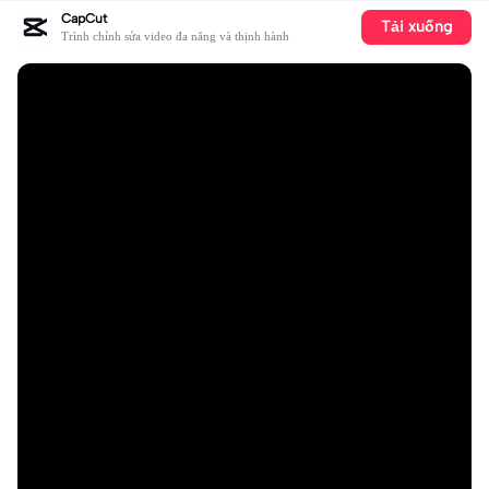
CapCut
Tải xuống
Trình chỉnh sửa video đa năng và thịnh hành