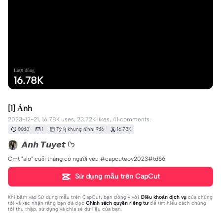
Lượt dùng
16.78K
[1] Ảnh
2023-12-21, 16.78K uses, 23.72K likes, 41 comments.
00:18
1
Tỷ lệ khung hình: 9:16
16.78K
𝘼𝙣𝙝 𝙏𝙪𝙮𝙚𝙩 ᡣ𐭩
Cmt "alo" cuối tháng có người yêu #capcuteoy2023#td66
Sử dụng mẫu trên CapCut
Khi bấm vào
Sử dụng mẫu trên CapCut
, bạn đồng ý với
Điều khoản dịch vụ
của chúng
tôi và xác nhận rằng bạn đã đọc
Chính sách quyền riêng tư
để tìm hiểu cách chúng
tôi thu thập, sử dụng và chia sẻ dữ liệu của bạn.