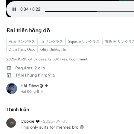
Đại triển hồng đồ
強面 サングラス
山 サングラス
Supreme サングラス
冒険 王 サングラ
2 nhà Trung Quốc
Ghép Thượng Hải
2025-05-21, 64.3K uses, 12.58K likes, 1 comment.
Requires: 2 clip
Tỷ lệ khung hình: 9:16
Hải Đăng 🎬 ⚜
Hải Đăng 🎬 ⚜
1 bình luận
Cookie ❤️
·
2025-09-03
This only suits for memes bro 😄