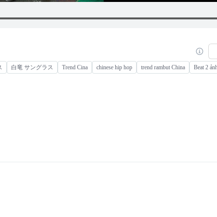
ス
白竜 サングラス
Trend Cina
chinese hip hop
trend rambut China
Beat 2 ản