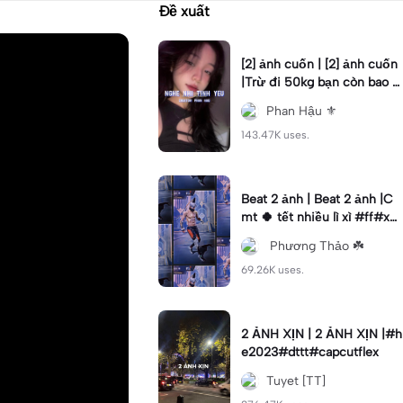
Đề xuất
[2] ảnh cuốn | [2] ảnh cuốn
|Trừ đi 50kg bạn còn bao n
hiêu? #phanhau #beat #fy
Phan Hậu ⚜️
p #xh
143.47K uses.
Beat 2 ảnh | Beat 2 ảnh |C
mt 🍀 tết nhiều lì xì #ff#xh
#tetmaiman#kimhoa#nvk1
ㅤ Phương Thảo ☘️
8
69.26K uses.
2 ẢNH XỊN | 2 ẢNH XỊN |#h
e2023#dttt#capcutflex
Tuyet [TT]