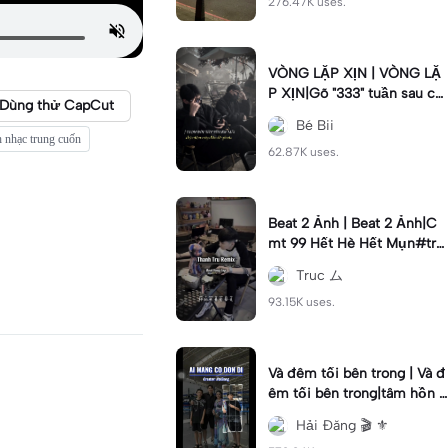
276.47K uses.
VÒNG LẶP XỊN | VÒNG LẶ
P XỊN|Gõ "333" tuần sau ca
Dùng thử CapCut
o lên 2cm #2anh#vonglap
Bé Bii
h nhạc trung cuốn
62.87K uses.
Beat 2 Ảnh | Beat 2 Ảnh|C
mt 99 Hết Hè Hết Mụn#tru
c
Truc ム
93.15K uses.
Và đêm tối bên trong | Và đ
êm tối bên trong|tâm hồn t
ừng dòng suy nghĩ ta xa nha
Hải Đăng 🎬 ⚜
u vì #haidang #xh