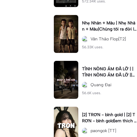
572.34K uses.
Nhẹ Nhàn + Màu | Nhẹ Nhà
n + Màu|Chúng tôi ra đời lă
n lộn phải nói nghĩa khí#nh
Văn Thảo Flop[T2]
enhan
56.33K uses.
TÌNH NỒNG ẤM ĐÃ LỠ | |
TÌNH NỒNG ẤM ĐÃ LỠ ||C
mt “999” rủi ro qua đi #xhu
Quang Đại
ong📌 #trinhdai #vonglap
56.6K uses.
[2] TRƠN - bình gold | [2] T
RƠN - bình gold|em thich c
hoi do#dttt#tron#binhgold
paongok [TT]
#2anhnhennhang#fyp