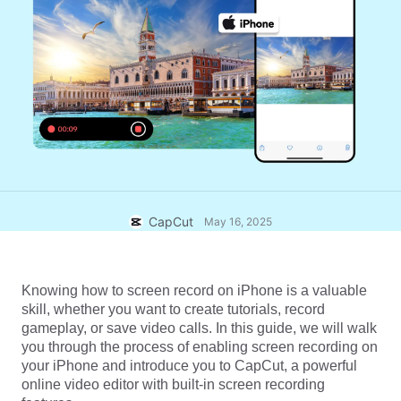
Mẫu cho doanh nghiệp
Trợ giúp
Tiếp thị
Trung tâm tin cậy
Văn bản và âm thanh
Phong cách sống và vlog
Mẫu theo ngành
Trung tâm trợ giúp
Phụ đề tự động
Thiết kế tùy chỉnh
Mẫu tổng kết
Mẫu phụ đề
Xem thêm
Phòng tin tức
Nhận dạng lời nói
Về Điều khoản dịch vụ của CapCut
Chuyển văn bản thành lời nói
Tài nguyên
Dreamina Seedance 2.0 Launch
CapCut
May 16, 2025
Hướng dẫn cách làm
Giọng nói tùy chỉnh
Xu hướng thị trường
Cải thiện giọng nói
Knowing how to screen record on iPhone is a valuable 
skill, whether you want to create tutorials, record 
Lựa chọn hàng đầu
Giảm tiếng ồn
gameplay, or save video calls. In this guide, we will walk 
Mở CapCut
you through the process of enabling screen recording on 
Xu hướng và mẹo về mẫu
your iPhone and introduce you to CapCut, a powerful 
Hình ảnh
online video editor with built-in screen recording 
Xem thêm