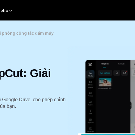
 phá
ải phóng cộng tác đám mây
pCut: Giải
i Google Drive, cho phép chỉnh
của bạn.