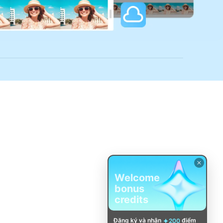
Welcome
bonus
credits
Đăng ký và nhận
điểm
200