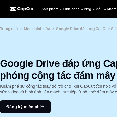
Sản phẩm
Tính năng
Blog
Mẫu
Khám
Trang chủ
Mẹo chỉnh sửa
Google Drive đáp ứng CapCut: Gi
Google Drive đáp ứng Ca
phóng cộng tác đám mây
Khám phá sự cộng tác thay đổi trò chơi khi CapCut tích hợp vớ
sửa video và hình ảnh liền mạch trực tiếp từ bộ nhớ đám mây 
Đăng ký miễn phí