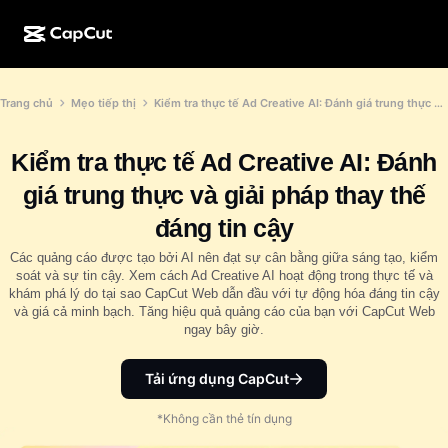
Tạo bằng AI
Tính năng
Giới thiệu
Trang chủ
Mẹo tiếp thị
Kiểm tra thực tế Ad Creative AI: Đánh giá trung thực và giải pháp thay thế đáng tin cậy
CapCut cho máy tính
Mẫu cho mạng xã hội
Thiết kế bằng AI
Công cụ AI
Cộng đồng
CapCut trên web
Mẫu ngày lễ
Kiểm tra thực tế Ad Creative AI: Đánh
Studio tạo video
Trình chỉnh sửa và tạo video
CapCut Pad
giá trung thực và giải pháp thay thế
Xem thêm
Sáng kiến
Trình tạo video bằng AI
Trình chỉnh sửa và tạo hình ảnh
đáng tin cậy
CapCut cho di động
Tiếp thị liên kết
Các quảng cáo được tạo bởi AI nên đạt sự cân bằng giữa sáng tạo, kiểm
Trình tạo hình ảnh bằng AI
Trình tạo và chỉnh sửa giọng nói
Dreamina AI
soát và sự tin cậy. Xem cách Ad Creative AI hoạt động trong thực tế và
Mẫu cho lịch
Chương trình người tiên phong
khám phá lý do tại sao CapCut Web dẫn đầu với tự động hóa đáng tin cậy
Nâng cấp hình ảnh bằng AI
Xem thêm
và giá cả minh bạch. Tăng hiệu quả quảng cáo của bạn với CapCut Web
Pippit AI
Mẫu cho ngày kỷ niệm
ngay bây giờ.
Chương trình đối tác sáng tạo
Dreamina Seedance 2.5
Khuôn viên sáng tạo CapCut
Tải ứng dụng CapCut
Trường hợp sử dụng
Nano Banana Pro
Mẫu hiệu ứng
*Không cần thẻ tín dụng
Mạng xã hội
Gemini Omni