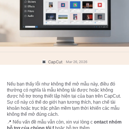
Mẫu cho doanh nghiệp
Trợ giúp
Tiếp thị
Trung tâm tin cậy
Văn bản và âm thanh
Phong cách sống và vlog
Mẫu theo ngành
Trung tâm trợ giúp
Phụ đề tự động
Thiết kế tùy chỉnh
Mẫu tổng kết
Mẫu phụ đề
Xem thêm
Phòng tin tức
Nhận dạng lời nói
Về Điều khoản dịch vụ của CapCut
CapCut
Mar 26, 2026
Chuyển văn bản thành lời nói
Tài nguyên
Dreamina Seedance 2.0 Launch
Hướng dẫn cách làm
Giọng nói tùy chỉnh
Nếu bạn thấy lỗi như không thể mở mẫu này, điều đó 
Xu hướng thị trường
Cải thiện giọng nói
thường có nghĩa là mẫu không tải được hoặc không 
được hỗ trợ trong thiết lập hiện tại của bạn trên CapCut. 
Lựa chọn hàng đầu
Giảm tiếng ồn
Sự cố này có thể do giới hạn tương thích, hạn chế tài 
khoản hoặc trục trặc phần mềm tạm thời khiến các mẫu 
Mở CapCut
Xu hướng và mẹo về mẫu
không thể mở đúng cách.
Hình ảnh
📍 Nếu vấn đề mẫu vẫn còn, xin vui lòng c
 ontact nhóm 
Xem thêm
hỗ trợ của chúng tôi
 f
 hoặc hỗ trợ thêm.