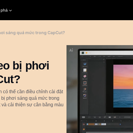
 phá
phơi sáng quá mức trong CapCut?
o bị phơi
Cut?
 có thể cần điều chỉnh cài đặt
o bị phơi sáng quá mức trong
ật và cải thiện sự cân bằng màu