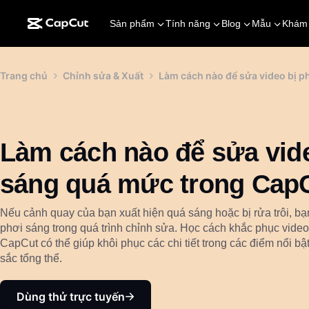
Sản phẩm
Tính năng
Blog
Mẫu
Khám
Trang chủ
Chỉnh sửa & Xuất
Làm cách nào để sửa video bị 
Làm cách nào để sửa vide
sáng quá mức trong Cap
Nếu cảnh quay của bạn xuất hiện quá sáng hoặc bị rửa trôi, bạn
phơi sáng trong quá trình chỉnh sửa. Học cách khắc phục vide
CapCut có thể giúp khôi phục các chi tiết trong các điểm nổi b
sắc tổng thể.
Dùng thử trực tuyến