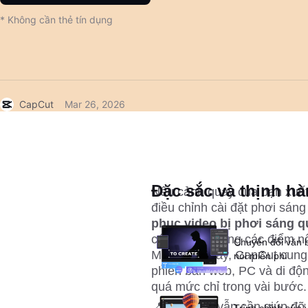
* Không cần thẻ tín dụng
CapCut
Mar 26, 2026
Đặc sắc và thịnh h
Nếu cảnh quay của bạn xuất h
điều chỉnh cài đặt phơi sáng
phục video bị phơi sáng 
các chi tiết trong các điểm n
Chuyển đổi văn b
May mắn thay, CapCut cung c
nói miễn phí
phiên bản web, PC và di độn
quá mức chỉ trong vài bước.
📍 Nếu bạn vẫn cần giúp đỡ, 