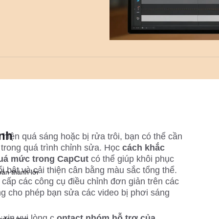
ành
iện quá sáng hoặc bị rửa trôi, bạn có thể cần 
 trong quá trình chỉnh sửa. Học 
cách khắc 
quá mức trong CapCut 
có thể giúp khôi phục 
ổi bật và cải thiện cân bằng màu sắc tổng thể. 
ản thành lời
ấp các công cụ điều chỉnh đơn giản trên các 
g cho phép bạn sửa các video bị phơi sáng 
xin vui lòng c
 ontact nhóm hỗ trợ của 