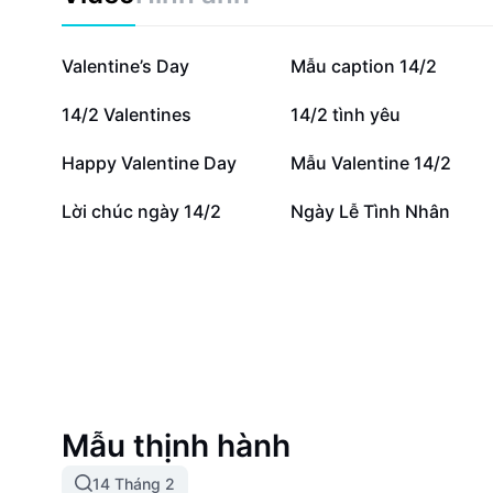
110,4 N
48,2 N
Valentine’s Day
Mẫu caption 14/2
12,3 N
10,9 N
14/2 Valentines
14/2 tình yêu
971
761
Happy Valentine Day
Mẫu Valentine 14/2
235
215
Lời chúc ngày 14/2
Ngày Lễ Tình Nhân
Mẫu thịnh hành
14 Tháng 2