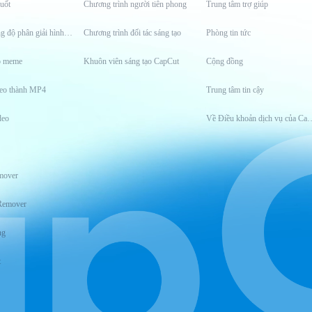
uốt
Chương trình người tiên phong
Trung tâm trợ giúp
Công cụ tăng độ phân giải hình ảnh
Chương trình đối tác sáng tạo
Phòng tin tức
o meme
Khuôn viên sáng tạo CapCut
Cộng đồng
eo thành MP4
Trung tâm tin cậy
deo
Về Điều khoản dịch
mover
Remover
ng
t