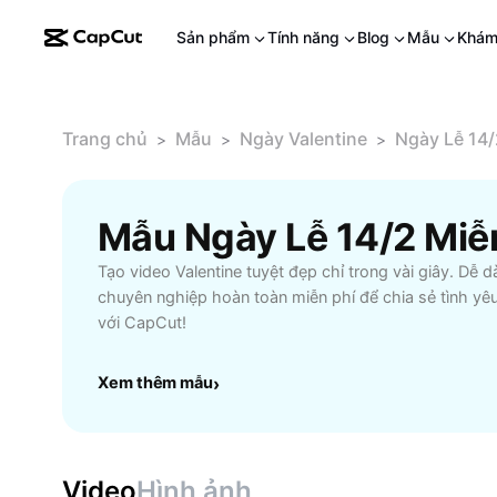
Sản phẩm
Tính năng
Blog
Mẫu
Khám
Trang chủ
Mẫu
Ngày Valentine
Ngày Lễ 14/
>
>
>
Mẫu Ngày Lễ 14/2 Miễ
Tạo video Valentine tuyệt đẹp chỉ trong vài giây. Dễ
chuyên nghiệp hoàn toàn miễn phí để chia sẻ tình yê
với CapCut!
Xem thêm mẫu
›
Video
Hình ảnh