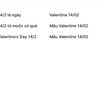
22,2 N
17,3 N
4/2 là ngày
Valentine 14/02
3,4 N
2,8 N
14/2 tớ muốn có quà
Mẫu Valentine 14/02
329
324
alentine's Day 14/2
Mẫu Valentine 14/02