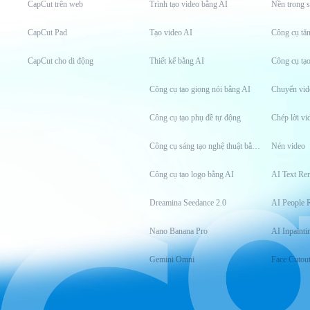
CapCut trên web
Trình tạo video bằng AI
Nền trong s
CapCut Pad
Tạo video AI
CapCut cho di động
Thiết kế bằng AI
Công cụ tạ
Công cụ tạo giọng nói bằng AI
Chuyển vid
Công cụ tạo phụ đề tự động
Chép lời vi
Công cụ sáng tạo nghệ thuật bằng AI
Nén video
Công cụ tạo logo bằng AI
AI Text Re
Dreamina Seedance 2.0
AI People 
Nano Banana Pro
AI Inpainti
Gemini Omni
Face Cutou