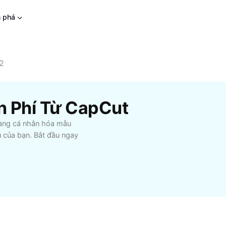
 phá
2
n Phí Từ CapCut
 dàng cá nhân hóa mẫu
u của bạn. Bắt đầu ngay