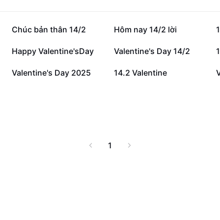
28,2 N
25,4 N
Chúc bản thân 14/2
Hôm nay 14/2 lời
1
4 N
3,9 N
Happy Valentine'sDay
Valentine's Day 14/2
604
482
Valentine's Day 2025
14.2 Valentine
V
1