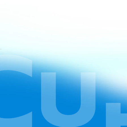
 vụ của CapCut