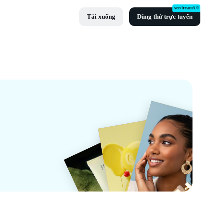
seedream5.0
Tải xuống
Dùng thử trực tuyến