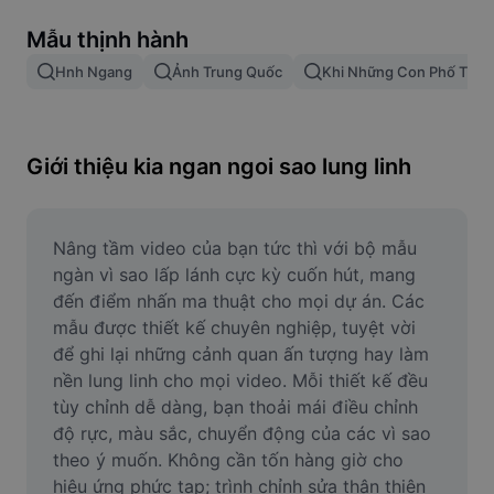
Xóa nền trong hình ảnh
Mẫu thịnh hành
Gộp hình ảnh
Hnh Ngang
Ảnh Trung Quốc
Khi Những Con Phố Thắp
Công cụ nâng cấp hình ảnh
Điều chỉnh kích thước hình ảnh
Giới thiệu kia ngan ngoi sao lung linh
Trình chỉnh sửa ảnh trực tuyến
Công cụ tạo meme
Nâng tầm video của bạn tức thì với bộ mẫu 
ngàn vì sao lấp lánh cực kỳ cuốn hút, mang 
AI Text Remover
đến điểm nhấn ma thuật cho mọi dự án. Các 
mẫu được thiết kế chuyên nghiệp, tuyệt vời 
AI People Remover
để ghi lại những cảnh quan ấn tượng hay làm 
nền lung linh cho mọi video. Mỗi thiết kế đều 
AI Inpainting
tùy chỉnh dễ dàng, bạn thoải mái điều chỉnh 
Face Cutout
độ rực, màu sắc, chuyển động của các vì sao 
theo ý muốn. Không cần tốn hàng giờ cho 
hiệu ứng phức tạp; trình chỉnh sửa thân thiện 