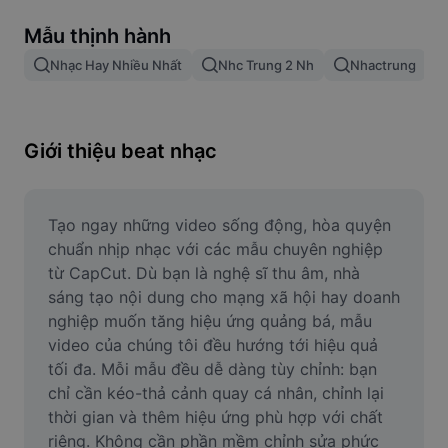
Xóa nền trong hình ảnh
Mẫu thịnh hành
Gộp hình ảnh
Nhạc Hay Nhiều Nhất
Nhc Trung 2 Nh
Nhactrung
Công cụ nâng cấp hình ảnh
Điều chỉnh kích thước hình ảnh
Giới thiệu beat nhạc
Trình chỉnh sửa ảnh trực tuyến
Công cụ tạo meme
Tạo ngay những video sống động, hòa quyện 
chuẩn nhịp nhạc với các mẫu chuyên nghiệp 
AI Text Remover
từ CapCut. Dù bạn là nghệ sĩ thu âm, nhà 
sáng tạo nội dung cho mạng xã hội hay doanh 
AI People Remover
nghiệp muốn tăng hiệu ứng quảng bá, mẫu 
video của chúng tôi đều hướng tới hiệu quả 
AI Inpainting
tối đa. Mỗi mẫu đều dễ dàng tùy chỉnh: bạn 
Face Cutout
chỉ cần kéo-thả cảnh quay cá nhân, chỉnh lại 
thời gian và thêm hiệu ứng phù hợp với chất 
riêng. Không cần phần mềm chỉnh sửa phức 