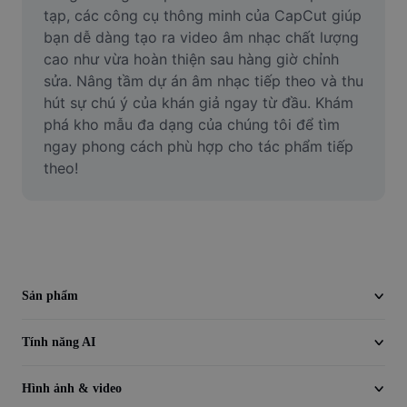
Video
tạp, các công cụ thông minh của CapCut giúp 
bạn dễ dàng tạo ra video âm nhạc chất lượng 
Xóa nền trong video
cao như vừa hoàn thiện sau hàng giờ chỉnh 
sửa. Nâng tầm dự án âm nhạc tiếp theo và thu 
Nâng cao chất lượng
hút sự chú ý của khán giả ngay từ đầu. Khám 
phá kho mẫu đa dạng của chúng tôi để tìm 
Trình chỉnh sửa video
ngay phong cách phù hợp cho tác phẩm tiếp 
Cắt video
theo!
Thêm phụ đề vào video
Trình chuyển đổi video
Sản phẩm
Tính năng AI
Hình ảnh & video