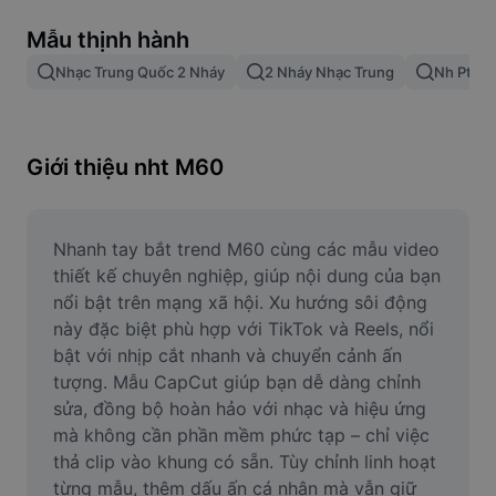
Xóa nền trong hình ảnh
Mẫu thịnh hành
Gộp hình ảnh
Nhạc Trung Quốc 2 Nháy
2 Nháy Nhạc Trung
Nh Ptb
Công cụ nâng cấp hình ảnh
Điều chỉnh kích thước hình ảnh
Giới thiệu nht M60
Trình chỉnh sửa ảnh trực tuyến
Công cụ tạo meme
Nhanh tay bắt trend M60 cùng các mẫu video 
thiết kế chuyên nghiệp, giúp nội dung của bạn 
AI Text Remover
nổi bật trên mạng xã hội. Xu hướng sôi động 
này đặc biệt phù hợp với TikTok và Reels, nổi 
AI People Remover
bật với nhịp cắt nhanh và chuyển cảnh ấn 
tượng. Mẫu CapCut giúp bạn dễ dàng chỉnh 
AI Inpainting
sửa, đồng bộ hoàn hảo với nhạc và hiệu ứng 
Face Cutout
mà không cần phần mềm phức tạp – chỉ việc 
thả clip vào khung có sẵn. Tùy chỉnh linh hoạt 
từng mẫu, thêm dấu ấn cá nhân mà vẫn giữ 