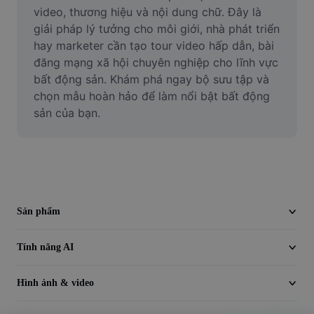
Video
video, thương hiệu và nội dung chữ. Đây là 
giải pháp lý tưởng cho môi giới, nhà phát triển 
Xóa nền trong video
hay marketer cần tạo tour video hấp dẫn, bài 
đăng mạng xã hội chuyên nghiệp cho lĩnh vực 
Nâng cao chất lượng
bất động sản. Khám phá ngay bộ sưu tập và 
chọn mẫu hoàn hảo để làm nổi bật bất động 
Trình chỉnh sửa video
sản của bạn.
Cắt video
Thêm phụ đề vào video
Trình chuyển đổi video
Sản phẩm
Tính năng AI
Hình ảnh & video