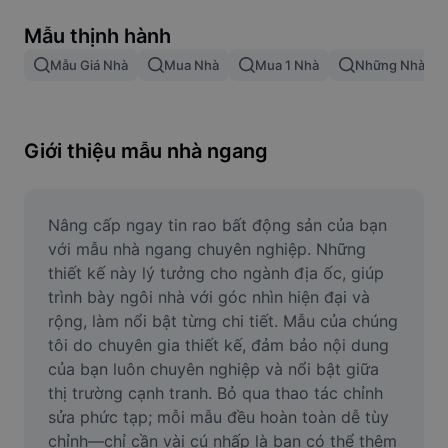
Xóa nền trong hình ảnh
Mẫu thịnh hành
Gộp hình ảnh
Mẫu Giá Nhà
Mua Nhà
Mua 1 Nhà
Những Nhà 1
Công cụ nâng cấp hình ảnh
Điều chỉnh kích thước hình ảnh
Giới thiệu mẫu nhà ngang
Trình chỉnh sửa ảnh trực tuyến
Công cụ tạo meme
Nâng cấp ngay tin rao bất động sản của bạn 
với mẫu nhà ngang chuyên nghiệp. Những 
AI Text Remover
thiết kế này lý tưởng cho ngành địa ốc, giúp 
trình bày ngôi nhà với góc nhìn hiện đại và 
AI People Remover
rộng, làm nổi bật từng chi tiết. Mẫu của chúng 
tôi do chuyên gia thiết kế, đảm bảo nội dung 
AI Inpainting
của bạn luôn chuyên nghiệp và nổi bật giữa 
Face Cutout
thị trường cạnh tranh. Bỏ qua thao tác chỉnh 
sửa phức tạp; mỗi mẫu đều hoàn toàn dễ tùy 
chỉnh—chỉ cần vài cú nhấp là bạn có thể thêm 