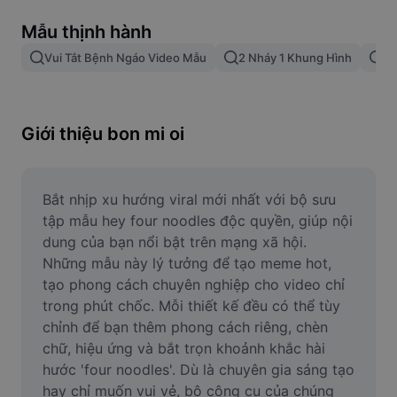
Xóa nền trong hình ảnh
Mẫu thịnh hành
Gộp hình ảnh
Vui Tắt Bệnh Ngáo Video Mẫu
2 Nháy 1 Khung Hình
Nh
Công cụ nâng cấp hình ảnh
Điều chỉnh kích thước hình ảnh
Giới thiệu bon mi oi
Trình chỉnh sửa ảnh trực tuyến
Công cụ tạo meme
Bắt nhịp xu hướng viral mới nhất với bộ sưu 
tập mẫu hey four noodles độc quyền, giúp nội 
AI Text Remover
dung của bạn nổi bật trên mạng xã hội. 
Những mẫu này lý tưởng để tạo meme hot, 
AI People Remover
tạo phong cách chuyên nghiệp cho video chỉ 
trong phút chốc. Mỗi thiết kế đều có thể tùy 
AI Inpainting
chỉnh để bạn thêm phong cách riêng, chèn 
Face Cutout
chữ, hiệu ứng và bắt trọn khoảnh khắc hài 
hước 'four noodles'. Dù là chuyên gia sáng tạo 
hay chỉ muốn vui vẻ, bộ công cụ của chúng 