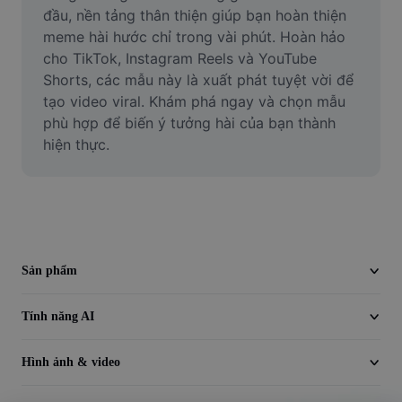
Video
đầu, nền tảng thân thiện giúp bạn hoàn thiện 
meme hài hước chỉ trong vài phút. Hoàn hảo 
Xóa nền trong video
cho TikTok, Instagram Reels và YouTube 
Shorts, các mẫu này là xuất phát tuyệt vời để 
Nâng cao chất lượng
tạo video viral. Khám phá ngay và chọn mẫu 
phù hợp để biến ý tưởng hài của bạn thành 
Trình chỉnh sửa video
hiện thực.
Cắt video
Thêm phụ đề vào video
Trình chuyển đổi video
Sản phẩm
Tính năng AI
Hình ảnh & video