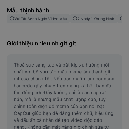
Xóa nền trong hình ảnh
Mẫu thịnh hành
Gộp hình ảnh
Vui Tắt Bệnh Ngáo Video Mẫu
2 Nháy 1 Khung Hình
Nh
Công cụ nâng cấp hình ảnh
Điều chỉnh kích thước hình ảnh
Giới thiệu nhieu nh git git
Trình chỉnh sửa ảnh trực tuyến
Công cụ tạo meme
Thoả sức sáng tạo và bắt kịp xu hướng mới 
nhất với bộ sưu tập mẫu meme âm thanh git 
AI Text Remover
git của chúng tôi. Nếu bạn muốn làm nội dung 
hài hước gây chú ý trên mạng xã hội, bạn đã 
AI People Remover
tìm đúng nơi. Đây không chỉ là các clip cơ 
bản, mà là những mẫu chất lượng cao, tuỳ 
AI Inpainting
chỉnh toàn diện để meme của bạn nổi bật. 
Face Cutout
CapCut giúp bạn dễ dàng thêm chữ, hiệu ứng 
và dấu ấn cá nhân để tạo video độc đáo 
riêng. Không cần mất hàng giờ chỉnh sửa từ 