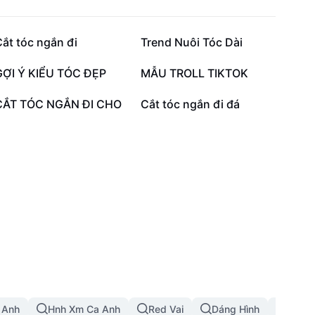
17,9 N
15,3 N
ắt tóc ngắn đi
Trend Nuôi Tóc Dài
3,3 N
1,8 N
GỢI Ý KIỂU TÓC ĐẸP
MẪU TROLL TIKTOK
286
198
CẮT TÓC NGẮN ĐI CHO
Cắt tóc ngắn đi đá
 Anh
Hnh Xm Ca Anh
Red Vai
Dáng Hình
Mũ Nh