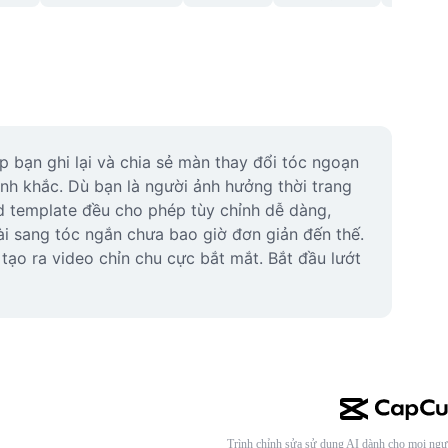
bạn ghi lại và chia sẻ màn thay đổi tóc ngoạn 
h khắc. Dù bạn là người ảnh hưởng thời trang 
d template đều cho phép tùy chỉnh dễ dàng, 
ài sang tóc ngắn chưa bao giờ đơn giản đến thế. 
ạo ra video chỉn chu cực bắt mắt. Bắt đầu lướt 
Trình chỉnh sửa sử dụng AI dành cho mọi ngư