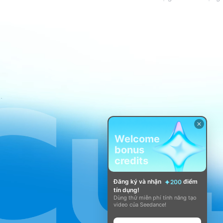
 vụ của CapCut
Welcome
bonus
credits
Đăng ký và nhận
điểm
200
tín dụng!
Dùng thử miễn phí tính năng tạo
video của Seedance!