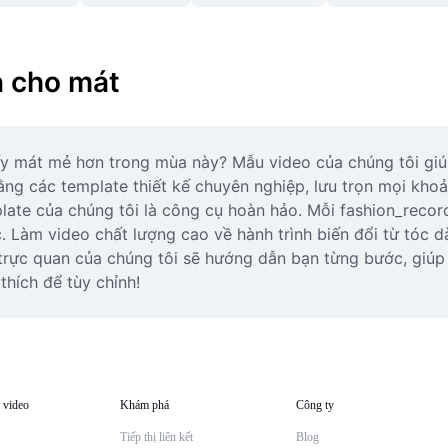
n cho mát
y mát mẻ hơn trong mùa này? Mẫu video của chúng tôi giúp 
 các template thiết kế chuyên nghiệp, lưu trọn mọi khoản
late của chúng tôi là công cụ hoàn hảo. Mỗi fashion_recor
c. Làm video chất lượng cao về hành trình biến đổi từ tóc d
rực quan của chúng tôi sẽ hướng dẫn bạn từng bước, giúp t
hích để tùy chỉnh!
 video
Khám phá
Công ty
Tiếp thị liên kết
Blog