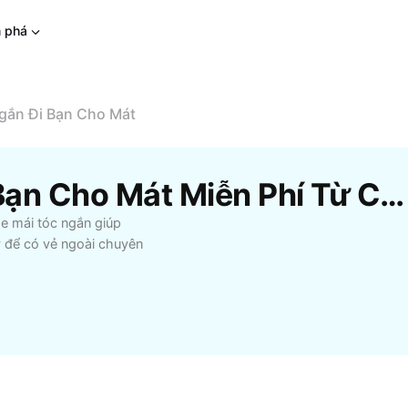
 phá
gắn Đi Bạn Cho Mát
Mẫu Cắt Tóc Ngắn Đi Bạn Cho Mát Miễn Phí Từ CapCut
e mái tóc ngắn giúp
y để có vẻ ngoài chuyên