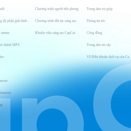
uốt
Chương trình người tiên phong
Trung tâm trợ giúp
Công cụ tăng độ phân giải hình ảnh
Chương trình đối tác sáng tạo
Phòng tin tức
o meme
Khuôn viên sáng tạo CapCut
Cộng đồng
eo thành MP4
Trung tâm tin cậy
deo
Về Điều khoản dịch
mover
Remover
ng
t