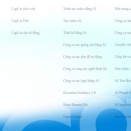
CapCut trên web
Trình tạo video bằng AI
Nền trong s
CapCut Pad
Tạo video AI
CapCut cho di động
Thiết kế bằng AI
Công cụ tạ
Công cụ tạo giọng nói bằng AI
Chuyển vid
Công cụ tạo phụ đề tự động
Chép lời vi
Công cụ sáng tạo nghệ thuật bằng AI
Nén video
Công cụ tạo logo bằng AI
AI Text Re
Dreamina Seedance 2.0
AI People 
Nano Banana Pro
AI Inpainti
Gemini Omni
Face Cutou