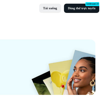
seedream5.0
Tải xuống
Dùng thử trực tuyến