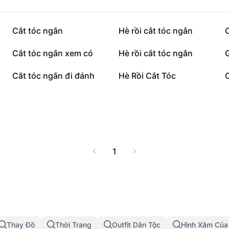
46,3 N
32,1 N
Cắt tóc ngắn
Hè rồi cắt tóc ngắn
C
7,7 N
7,7 N
Cắt tóc ngắn xem có
Hè rồi cắt tóc ngắn
473
309
Cắt tóc ngắn đi đánh
Hè Rồi Cắt Tóc
1
Thay Đồ
Thời Trang
Outfit Dân Tộc
Hình Xăm Của