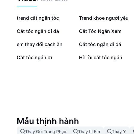
382,7 N
48,4 N
trend cắt ngắn tóc
Trend khoe người yêu
13,8 N
12,5 N
Cắt tóc ngắn đi đá
Cắt Tóc Ngắn Xem
1,6 N
1,3 N
em thay đổi cach ăn
Cắt tóc ngắn đi đá
59
53
Cắt tóc ngắn đi
Hè rồi cắt tóc ngắn
Mẫu thịnh hành
Thay Đổi Trang Phục
Thay I I Em
Thay Y