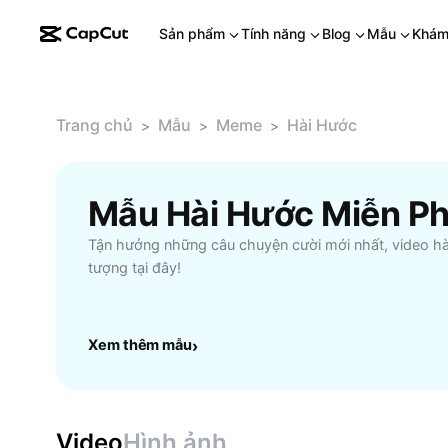
Sản phẩm
Tính năng
Blog
Mẫu
Khám
Trang chủ
Mẫu
Meme
Hài Hước
>
>
>
Mẫu Hài Hước Miễn Ph
Tận hưởng những câu chuyện cười mới nhất, video hà
tượng tại đây!
Xem thêm mẫu
›
Video
Hình ảnh