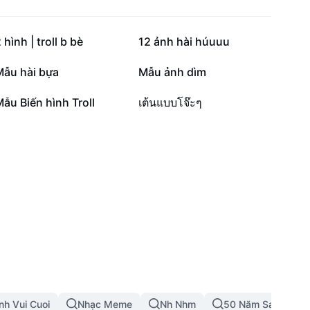
302,8 N
267,9 N
 hình | troll b bè
12 ảnh hài húuuu
140,9 N
102,5 N
Mẫu hài bựa
Mẫu ảnh dìm
21,1 N
16,9 N
ẫu Biến hình Troll
เต้นแบบโจ๊ะๆ
nh Vui Cuoi
Nhạc Meme
Nh Nhm
50 Năm Sau 1 Ảnh