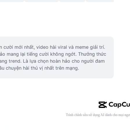
ười mới nhất, video hài viral và meme giải trí. 
ảo mang lại tiếng cười không ngớt. Thưởng thức 
đang trend. Là lựa chọn hoàn hảo cho người đam 
u chuyện hài thú vị nhất trên mạng.
Trình chỉnh sửa sử dụng AI dành cho mọi ngư