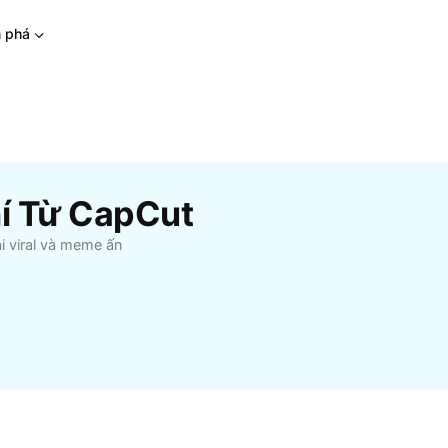
 phá
í Từ CapCut
i viral và meme ấn