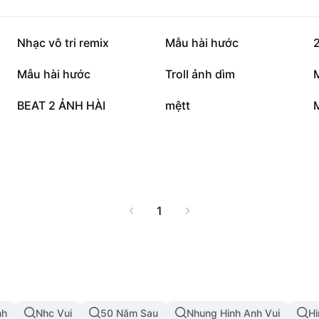
662,5 N
473,9 N
Nhạc vô tri remix
Mẫu hài hước
2
153,8 N
147,1 N
Mẫu hài hước
Troll ảnh dìm
36,2 N
22,8 N
BEAT 2 ẢNH HÀI
mệtt
M
1
nh
Nhc Vui
50 Năm Sau
Nhung Hinh Anh Vui
Hi