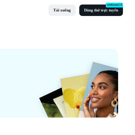
seedream5.0
Tải xuống
Dùng thử trực tuyến