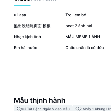
1,7 Tr
964,1 N
u i aaa
Troll em bé
206,3 N
182,5 N
熊出没结尾页面 模板
beat 2 ảnh hài
58,1 N
50,9 N
Nhạc kịch tính
MẪU MEME 1 ẢNH
7,7 N
1,9 N
Em hài hước
Chắc chắn là có đứa
Mẫu thịnh hành
Vui Tắt Bệnh Ngáo Video Mẫu
2 Nháy 1 Khung Hì