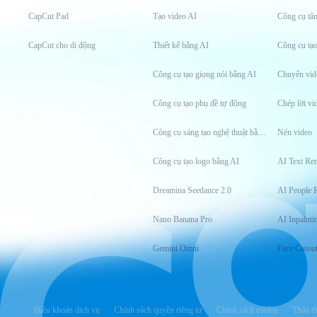
CapCut Pad
Tạo video AI
CapCut cho di động
Thiết kế bằng AI
Công cụ tạ
Công cụ tạo giọng nói bằng AI
Chuyển vid
Công cụ tạo phụ đề tự động
Chép lời vi
Công cụ sáng tạo nghệ thuật bằng AI
Nén video
Công cụ tạo logo bằng AI
AI Text Re
Dreamina Seedance 2.0
AI People 
Nano Banana Pro
AI Inpainti
Gemini Omni
Face Cutou
Điều khoản dịch vụ
Chính sách quyền riêng tư
Chính sách cookie
Thỏa t