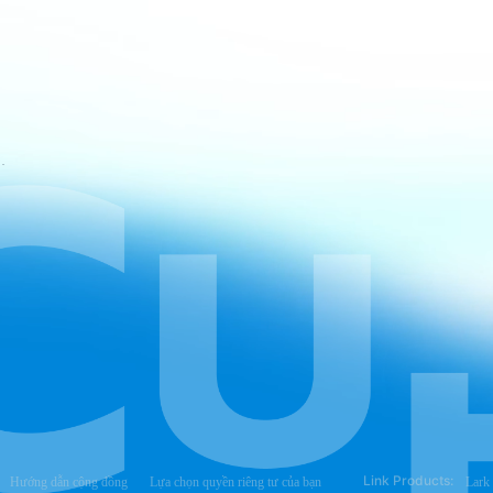
 vụ của CapCut
Link Products:
Hướng dẫn cộng đồng
Lựa chọn quyền riêng tư của bạn
Lark