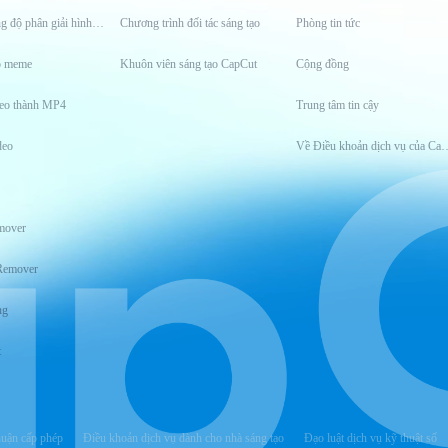
Công cụ tăng độ phân giải hình ảnh
Chương trình đối tác sáng tạo
Phòng tin tức
o meme
Khuôn viên sáng tạo CapCut
Cộng đồng
eo thành MP4
Trung tâm tin cậy
deo
Về Điều khoản dịch
mover
Remover
ng
t
huận cấp phép
Điều khoản dịch vụ dành cho nhà sáng tạo
Đạo luật dịch vụ kỹ thuật số