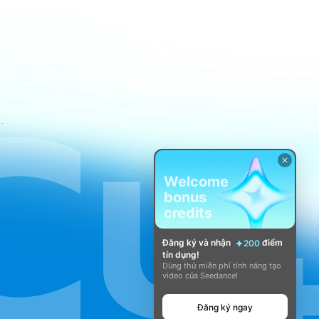
 vụ của CapCut
Welcome
bonus
credits
Đăng ký và nhận
điểm
200
tín dụng!
Dùng thử miễn phí tính năng tạo
video của Seedance!
Đăng ký ngay