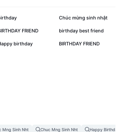
784,2 N
607,8 N
birthday
Chúc mừng sinh nhật
163,6 N
160,2 N
BIRTHDAY FRIEND
birthday best friend
14,7 N
8,2 N
Happy birthday
BIRTHDAY FRIEND
c Mng Sinh Nht
Chuc Mng Sinh Nht
Happy Birthday Sinh 