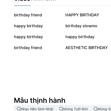
2,5 Tr
2,2 Tr
birthday friend
HAPPY BIRTHDAY
463,6 N
320,9 N
happy birthday
birthday slowmo
103,5 N
97,3 N
happy birthday
happy birthday
7 N
1,5 N
birthday friend
AESTHETIC BIRTHDAY
Mẫu thịnh hành
Nhạc Nền Sinh Nhật
Mừng Tuổi Mới
Mừng Si