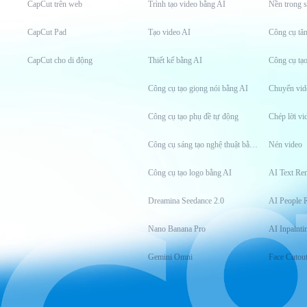
CapCut trên web
Trình tạo video bằng AI
Nền trong s
CapCut Pad
Tạo video AI
CapCut cho di động
Thiết kế bằng AI
Công cụ tạ
Công cụ tạo giọng nói bằng AI
Chuyển vid
Công cụ tạo phụ đề tự động
Chép lời vi
Công cụ sáng tạo nghệ thuật bằng AI
Nén video
Công cụ tạo logo bằng AI
AI Text Re
Dreamina Seedance 2.0
AI People 
Nano Banana Pro
AI Inpainti
Gemini Omni
Face Cutou