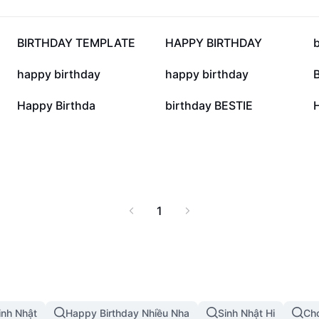
945,3 N
941,2 N
BIRTHDAY TEMPLATE
HAPPY BIRTHDAY
209,4 N
186,3 N
happy birthday
happy birthday
82,4 N
31,6 N
Happy Birthda
birthday BESTIE
1
nh Nhật
Happy Birthday Nhiều Nha
Sinh Nhật Hi
Ch