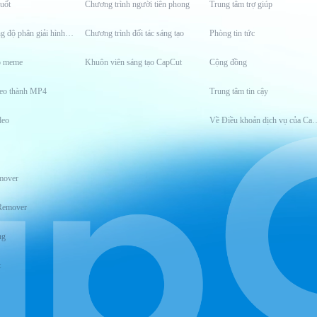
uốt
Chương trình người tiên phong
Trung tâm trợ giúp
Công cụ tăng độ phân giải hình ảnh
Chương trình đối tác sáng tạo
Phòng tin tức
o meme
Khuôn viên sáng tạo CapCut
Cộng đồng
eo thành MP4
Trung tâm tin cậy
deo
Về Điều khoản dịch
mover
Remover
ng
t