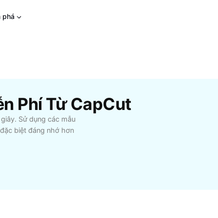
 phá
ễn Phí Từ CapCut
i giây. Sử dụng các mẫu
 đặc biệt đáng nhớ hơn