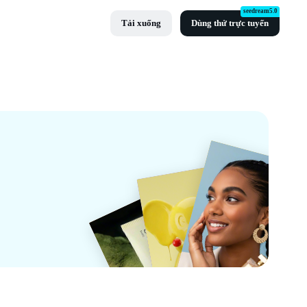
seedream5.0
Tải xuống
Dùng thử trực tuyến