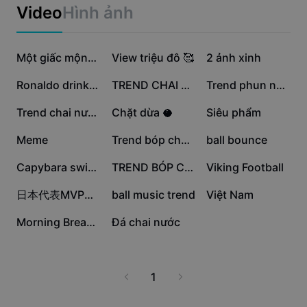
Mẫu cho doanh nghiệp
Video
Hình ảnh
Tiếp thị
Trung tâm tin cậy
Văn bản và âm thanh
Phong cách sống và vlog
352,3 N
319 N
63,7 N
Mẫu theo ngành
Trung tâm trợ giúp
Một giấc mộng xưa
View triệu đô 🥰
2 ảnh xinh
Phụ đề tự động
Thiết kế tùy chỉnh
60,9 N
44,7 N
34,2 N
Ronaldo drinking
TREND CHAI NƯỚC
Trend phun nước
Mẫu tổng kết
Mẫu phụ đề
Xem thêm
Phòng tin tức
27,8 N
19 N
17,8 N
Trend chai nước
Chặt dừa 🥥
Siêu phẩm
Nhận dạng lời nói
Về Điều khoản dịch vụ của CapCut
13,6 N
9 N
7,4 N
Meme
Trend bóp chai nước
ball bounce
Chuyển văn bản thành lời nói
Tài nguyên
Dreamina Seedance 2.0 Launch
5,2 N
2,1 N
1,5 N
Capybara swimming
TREND BÓP CHAI NƯỚC
Viking Football
Hướng dẫn cách làm
Giọng nói tùy chỉnh
1,5 N
1,3 N
852
日本代表MVP発表！テンプレート
ball music trend
Việt Nam
Xu hướng thị trường
Cải thiện giọng nói
4
0
Morning Breakfast
Đá chai nước
Lựa chọn hàng đầu
Giảm tiếng ồn
Xu hướng và mẹo về mẫu
1
Hình ảnh
Xem thêm