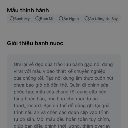
Xóa nền trong hình ảnh
Mẫu thịnh hành
Gộp hình ảnh
Banh My
Bom Mi
Ăn Ngon
Ăn Uống No Say
Công cụ nâng cấp hình ảnh
Điều chỉnh kích thước hình ảnh
Giới thiệu banh nuoc
Trình chỉnh sửa ảnh trực tuyến
Công cụ tạo meme
Ghi lại vẻ đẹp của trào lưu bánh gạo nổi đang 
viral với mẫu video thiết kế chuyên nghiệp 
AI Text Remover
của chúng tôi. Tạo nội dung ẩm thực cuốn hút 
chưa bao giờ dễ đến thế. Quên đi chỉnh sửa 
AI People Remover
phức tạp; mẫu của chúng tôi cung cấp nền 
tảng hoàn hảo, phù hợp cho mọi dự án 
AI Inpainting
food_record. Bạn có thể dễ dàng ghi lại quá 
Face Cutout
trình nấu ăn và chèn các đoạn clip vào trình 
tự có sẵn. Mỗi mẫu đều hoàn toàn tùy chỉnh, 
giúp bạn điều chỉnh thời lượng, thêm overlay 