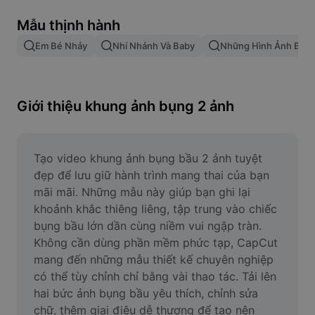
Xóa nền trong hình ảnh
Mẫu thịnh hành
Gộp hình ảnh
Em Bé Nhảy
Nhí Nhảnh Và Baby
Những Hình Ảnh Bab
Công cụ nâng cấp hình ảnh
Điều chỉnh kích thước hình ảnh
Giới thiệu khung ảnh bụng 2 ảnh
Trình chỉnh sửa ảnh trực tuyến
Công cụ tạo meme
Tạo video khung ảnh bụng bầu 2 ảnh tuyệt 
đẹp để lưu giữ hành trình mang thai của bạn 
AI Text Remover
mãi mãi. Những mẫu này giúp bạn ghi lại 
khoảnh khắc thiêng liêng, tập trung vào chiếc 
AI People Remover
bụng bầu lớn dần cùng niềm vui ngập tràn. 
Không cần dùng phần mềm phức tạp, CapCut 
AI Inpainting
mang đến những mẫu thiết kế chuyên nghiệp 
Face Cutout
có thể tùy chỉnh chỉ bằng vài thao tác. Tải lên 
hai bức ảnh bụng bầu yêu thích, chỉnh sửa 
chữ, thêm giai điệu dễ thương để tạo nên 