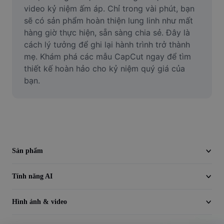
Video
video kỷ niệm ấm áp. Chỉ trong vài phút, bạn 
sẽ có sản phẩm hoàn thiện lung linh như mất 
Xóa nền trong video
hàng giờ thực hiện, sẵn sàng chia sẻ. Đây là 
cách lý tưởng để ghi lại hành trình trở thành 
Nâng cao chất lượng
mẹ. Khám phá các mẫu CapCut ngay để tìm 
thiết kế hoàn hảo cho kỷ niệm quý giá của 
Trình chỉnh sửa video
bạn.
Cắt video
Thêm phụ đề vào video
Trình chuyển đổi video
Sản phẩm
Tính năng AI
Hình ảnh & video