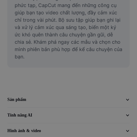
Video
phức tạp, CapCut mang đến những công cụ 
giúp bạn tạo video chất lượng, đầy cảm xúc 
Xóa nền trong video
chỉ trong vài phút. Bộ sưu tập giúp bạn ghi lại 
và xử lý cảm xúc qua sáng tạo, biến một ký 
Nâng cao chất lượng
ức khó quên thành câu chuyện gần gũi, dễ 
chia sẻ. Khám phá ngay các mẫu và chọn cho 
Trình chỉnh sửa video
mình phiên bản phù hợp để kể câu chuyện của 
Cắt video
bạn.
Thêm phụ đề vào video
Trình chuyển đổi video
Sản phẩm
Tính năng AI
Hình ảnh & video