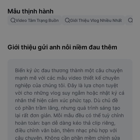
Xóa nền trong hình ảnh
Mẫu thịnh hành
Gộp hình ảnh
Video Tâm Trạng Buồn
Giới Thiệu Vlog Nhiều Nhất
Nhạ
Công cụ nâng cấp hình ảnh
Điều chỉnh kích thước hình ảnh
Giới thiệu gửi anh nỗi niềm đau thêm
Trình chỉnh sửa ảnh trực tuyến
Công cụ tạo meme
Biến ký ức đau thương thành một câu chuyện 
mạnh mẽ với các mẫu video thiết kế chuyên 
AI Text Remover
nghiệp của chúng tôi. Đây là lựa chọn tuyệt 
vời cho những vlog suy ngẫm hoặc nhật ký cá 
AI People Remover
nhân thể hiện cảm xúc phức tạp. Dù chủ đề 
có phần trầm lắng, nhưng quá trình sáng tạo 
AI Inpainting
lại rất đơn giản. Mỗi mẫu đều có thể tuỳ chỉnh 
Face Cutout
hoàn toàn: bạn dễ dàng kéo thả clip riêng, 
điều chỉnh văn bản, thêm nhạc phù hợp với 
câu chuyện. Không cần phần mềm chỉnh sửa 