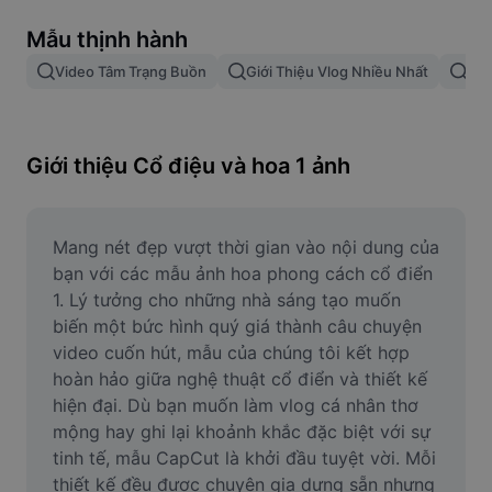
Xóa nền trong hình ảnh
Mẫu thịnh hành
Gộp hình ảnh
Video Tâm Trạng Buồn
Giới Thiệu Vlog Nhiều Nhất
Nhạ
Công cụ nâng cấp hình ảnh
Điều chỉnh kích thước hình ảnh
Giới thiệu Cổ điệu và hoa 1 ảnh
Trình chỉnh sửa ảnh trực tuyến
Công cụ tạo meme
Mang nét đẹp vượt thời gian vào nội dung của 
bạn với các mẫu ảnh hoa phong cách cổ điển 
AI Text Remover
1. Lý tưởng cho những nhà sáng tạo muốn 
biến một bức hình quý giá thành câu chuyện 
AI People Remover
video cuốn hút, mẫu của chúng tôi kết hợp 
hoàn hảo giữa nghệ thuật cổ điển và thiết kế 
AI Inpainting
hiện đại. Dù bạn muốn làm vlog cá nhân thơ 
Face Cutout
mộng hay ghi lại khoảnh khắc đặc biệt với sự 
tinh tế, mẫu CapCut là khởi đầu tuyệt vời. Mỗi 
thiết kế đều được chuyên gia dựng sẵn nhưng 