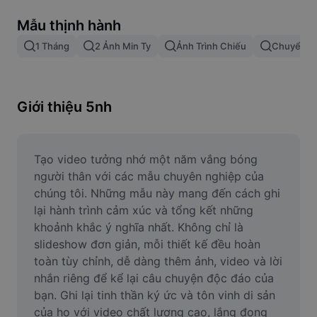
Xóa nền trong hình ảnh
Mẫu thịnh hành
Gộp hình ảnh
1 Tháng
2 Ảnh Min Ty
Ảnh Trình Chiếu
Chuyển Ả
Công cụ nâng cấp hình ảnh
Điều chỉnh kích thước hình ảnh
Giới thiệu 5nh
Trình chỉnh sửa ảnh trực tuyến
Công cụ tạo meme
Tạo video tưởng nhớ một năm vắng bóng 
người thân với các mẫu chuyên nghiệp của 
AI Text Remover
chúng tôi. Những mẫu này mang đến cách ghi 
lại hành trình cảm xúc và tổng kết những 
AI People Remover
khoảnh khắc ý nghĩa nhất. Không chỉ là 
slideshow đơn giản, mỗi thiết kế đều hoàn 
AI Inpainting
toàn tùy chỉnh, dễ dàng thêm ảnh, video và lời 
Face Cutout
nhắn riêng để kể lại câu chuyện độc đáo của 
bạn. Ghi lại tinh thần ký ức và tôn vinh di sản 
của họ với video chất lượng cao, lắng đọng 