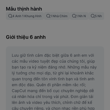
Xóa nền trong hình ảnh
Mẫu thịnh hành
Gộp hình ảnh
4 Anh 1 Khung Hnh
1 Nhà Chim
1 Nh N
5 Nh
Công cụ nâng cấp hình ảnh
Điều chỉnh kích thước hình ảnh
Giới thiệu 6 anhh
Trình chỉnh sửa ảnh trực tuyến
Công cụ tạo meme
Lưu giữ tình cảm đặc biệt giữa 6 anh em với 
các mẫu video tuyệt đẹp của chúng tôi, giúp 
AI Text Remover
bạn tạo ra kỷ niệm đáng nhớ. Những mẫu này 
lý tưởng cho mọi dịp, từ ghi lại khoảnh khắc 
AI People Remover
quan trọng đến tôn vinh tình bạn và tình anh 
em độc đáo. Quên đi phần mềm rắc rối; 
AI Inpainting
CapCut mang đến bố cục chuyên nghiệp dễ 
Face Cutout
cá nhân hóa chỉ trong vài phút. Đơn giản tải 
lên ảnh và video yêu thích, chỉnh chữ để kể 
câu chuyện riêng, và chọn nhạc nền phù hợp 