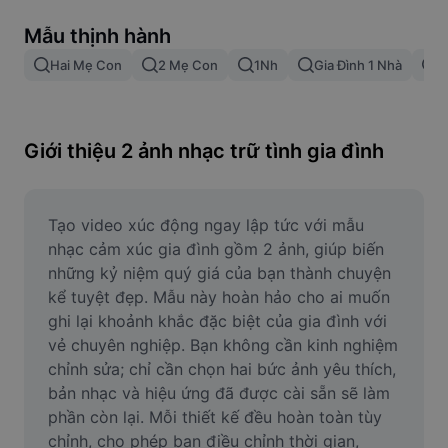
Xóa nền trong hình ảnh
Mẫu thịnh hành
Gộp hình ảnh
Hai Mẹ Con
2 Mẹ Con
1Nh
Gia Đình 1 Nhà
G
Công cụ nâng cấp hình ảnh
Điều chỉnh kích thước hình ảnh
Giới thiệu 2 ảnh nhạc trữ tình gia đình
Trình chỉnh sửa ảnh trực tuyến
Công cụ tạo meme
Tạo video xúc động ngay lập tức với mẫu 
nhạc cảm xúc gia đình gồm 2 ảnh, giúp biến 
AI Text Remover
những kỷ niệm quý giá của bạn thành chuyện 
kể tuyệt đẹp. Mẫu này hoàn hảo cho ai muốn 
AI People Remover
ghi lại khoảnh khắc đặc biệt của gia đình với 
vẻ chuyên nghiệp. Bạn không cần kinh nghiệm 
AI Inpainting
chỉnh sửa; chỉ cần chọn hai bức ảnh yêu thích, 
Face Cutout
bản nhạc và hiệu ứng đã được cài sẵn sẽ làm 
phần còn lại. Mỗi thiết kế đều hoàn toàn tùy 
chỉnh, cho phép bạn điều chỉnh thời gian, 