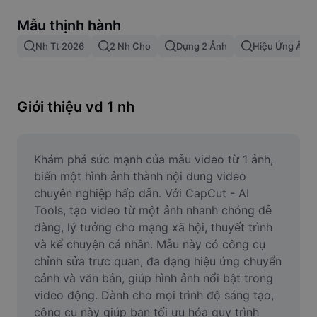
Xóa nền trong hình ảnh
Mẫu thịnh hành
Gộp hình ảnh
Nh Tt 2026
2 Nh Cho
Dựng 2 Ảnh
Hiệu Ứng Âm 
Công cụ nâng cấp hình ảnh
Điều chỉnh kích thước hình ảnh
Giới thiệu vd 1 nh
Trình chỉnh sửa ảnh trực tuyến
Công cụ tạo meme
Khám phá sức mạnh của mẫu video từ 1 ảnh, 
biến một hình ảnh thành nội dung video 
AI Text Remover
chuyên nghiệp hấp dẫn. Với CapCut - AI 
Tools, tạo video từ một ảnh nhanh chóng dễ 
AI People Remover
dàng, lý tưởng cho mạng xã hội, thuyết trình 
và kể chuyện cá nhân. Mẫu này có công cụ 
AI Inpainting
chỉnh sửa trực quan, đa dạng hiệu ứng chuyển 
Face Cutout
cảnh và văn bản, giúp hình ảnh nổi bật trong 
video động. Dành cho mọi trình độ sáng tạo, 
công cụ này giúp bạn tối ưu hóa quy trình 