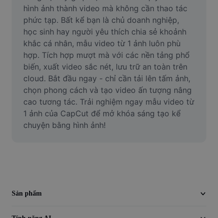
Video
hình ảnh thành video mà không cần thao tác 
phức tạp. Bất kể bạn là chủ doanh nghiệp, 
Xóa nền trong video
học sinh hay người yêu thích chia sẻ khoảnh 
khắc cá nhân, mẫu video từ 1 ảnh luôn phù 
Nâng cao chất lượng
hợp. Tích hợp mượt mà với các nền tảng phổ 
biến, xuất video sắc nét, lưu trữ an toàn trên 
Trình chỉnh sửa video
cloud. Bắt đầu ngay - chỉ cần tải lên tấm ảnh, 
Cắt video
chọn phong cách và tạo video ấn tượng nâng 
cao tương tác. Trải nghiệm ngay mẫu video từ 
Thêm phụ đề vào video
1 ảnh của CapCut để mở khóa sáng tạo kể 
chuyện bằng hình ảnh!
Trình chuyển đổi video
Sản phẩm